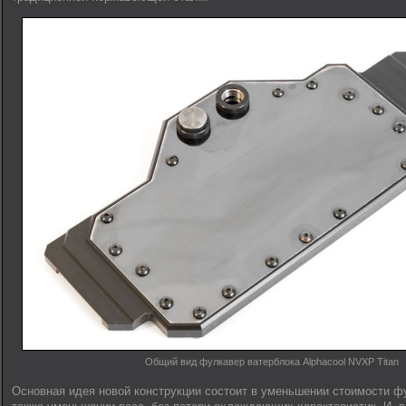
Общий вид фулкавер ватерблока Alphacool NVXP Titan
Основная идея новой конструкции состоит в уменьшении стоимости фу