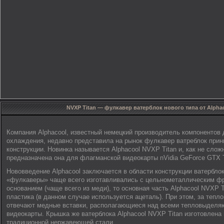
NVXP Titan — фулкавер ватерблок нового типа от Alpha
Компания Alphacool, известный немецкий производитель компонентов 
охлаждения, недавно представила на рынок фулкавер ватреблок прин
конструкции. Новинка называется Alphacool NVXP Titan и, как не слож
предназначена она для флагманской видеокарты nVidia GeForce GTX 
Нововведение Alphacool заключается в области конструкции ватербло
«фулкаверы» чаще всего изготавливались с цельнометаллическим ф
основанием (чаще всего из меди), то основная часть Alphacool NVXP T
пластика (в данном случае используется ацеталь). При этом, за тепл
отвечают медные вставки, располагающиеся над всеми тепловыдел
видеокарты. Крышка же ватерблока Alphacool NVXP Titan изготовлена 
традиционной нержавеющей стали.