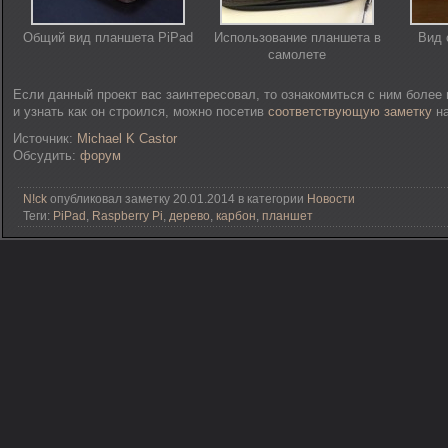
Общий вид планшета PiPad
Использование планшета в
Вид 
самолете
Если данный проект вас заинтересовал, то ознакомиться с ним более 
и узнать как он строился, можно посетив
соответствующую заметку
на
Источник:
Michael K Castor
Обсудить:
форум
N!ck
опубликовал заметку 20.01.2014 в категории
Новости
Теги:
PiPad
,
Raspberry Pi
,
дерево
,
карбон
,
планшет