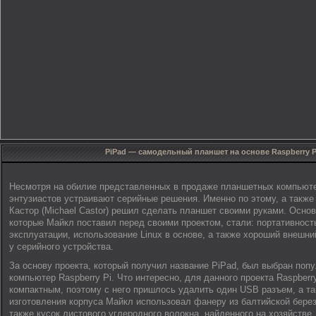
PiPad — самодельный планшет на основе Raspberry P
Несмотря на обилие представленных в продаже планшетных компьюте
энтузиастов устраивают серийные решения. Именно по этому, а также
Кастор (Michael Castor) решил сделать планшет своими руками. Осно
которые Майкл поставил перед своими проектом, стали: портативность
эксплуатации, использование Linux в основе, а также хороший внешни
у серийного устройства.
За основу проекта, который получил название PiPad, был выбран поп
компьютер Raspberry Pi. Что интересно, для данного проекта Raspberr
компактным, поэтому с него пришлось удалить один USB разъем, а так
изготовления корпуса Майкл использовал фанеру из балтийской берез
также кусок листового углеродного волокна, найденного на хозяйстве