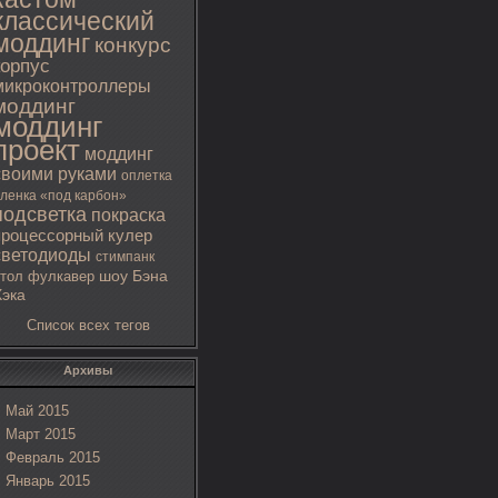
классический
моддинг
конкурс
корпус
микроконтроллеры
моддинг
моддинг
проект
моддинг
своими руками
оплетка
ленка «под карбон»
подсветка
покраска
процессорный кулер
светодиоды
стимпанк
тол
фулкавер
шоу Бэна
Хэка
Список всех тегов
Архивы
Май 2015
Март 2015
Февраль 2015
Январь 2015