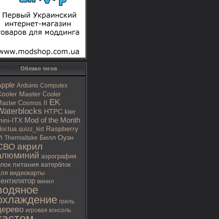
Облако тегов
Apple
Arduino
Computex
ooler Master
Cooler
EK
aster Cosmos II
Waterblocks
HTPC
kier
Mod of the Month
ini-ITX
octua
Raspberry
quizz_kid
i
Билл Оуэн
Thermaltake
акрил
СВО
алюминий
аэрография
блок питания
ватерблок
ля видеокарты
вентилятор
винил
водяное
охлаждение
гриль
дерево
игровая консоль
кастом