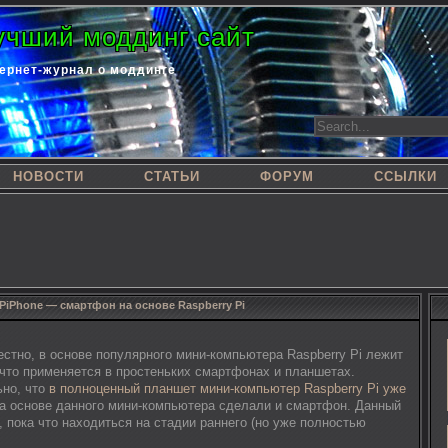
учший моддинг сайт
ернет-журнал о моддинге
НОВОСТИ
СТАТЬИ
ФОРУМ
ССЫЛКИ
PiPhone — смартфон на основе Raspberry Pi
вестно, в основе популярного мини-компьютера Raspberry Pi лежит
 что применяется в простеньких смартфонах и планшетах.
ьно, что
в полноценный планшет мини-компьютер Raspberry Pi уже
на основе данного мини-компьютера сделали и смартфон. Данный
, пока что находиться на стадии раннего (но уже полностью