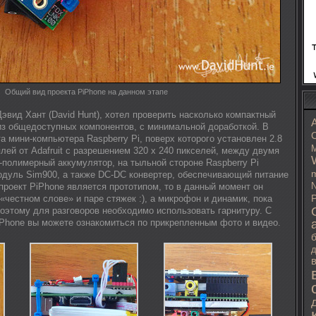
Общий вид проекта PiPhone на данном этапе
Дэвид Хант (David Hunt), хотел проверить насколько компактный
з общедоступных компонентов, с минимальной доработкой. В
C
а мини-компьютера Raspberry Pi, поверх которого установлен 2.8
M
ей от Adafruit с разрешением 320 х 240 пикселей, между двумя
-полимерный аккумулятор, на тыльной стороне Raspberry Pi
m
уль Sim900, а также DC-DC конвертер, обеспечивающий питание
N
проект PiPhone является прототипом, то в данный момент он
«честном слове» и паре стяжек :), а микрофон и динамик, пока
P
поэтому для разговоров необходимо использовать гарнитуру. С
Phone вы можете ознакомиться по прикрепленным фото и видео.
д