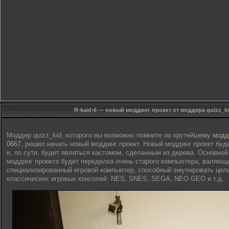
R-kaid-6 — новый моддинг проект от моддера quizz_k
Моддер quizz_kid, которого вы возможно помните по крутейшему
модд
0667
, решил начать новый моддинг проект. Новый моддинг проект буде
и, по сути, будет являться кастомом, сделанным из дерева. Основной
моддинг проекта будет переделка очень старого компьютера, валяюще
специализированный игровой компьютер, способный эмулировать цел
классических игровых консолей: NES, SNES, SEGA, NEO GEO и т.д.