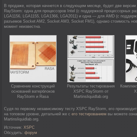
В продаже, которая начнется в следующем месяце, будет две версии
RayStorm: одна для процессоров Intel (с поддержкой процессорных р
LGA1156, LGA1155, LGA1366, LGA2011) и одна — для AMD (с поддерж
разъемов Socket AM2, Socket AM3, Socket FM1), однако стоимость но
момент неизвестна.
Сравнение конструкций
Результаты тестирования
Комплект
оснований ватерблоков
XSPC RayStorm от
X
RayStorm и Rasa
Martinsliquidlab.org
Судя по первому независимому тесту XSPC RayStorm, его производит
на топовом уровне, детальней же с
его тестированием
вы можете озна
Martinsliquidlab.org.
Источник:
XSPC
Обсудить:
форум