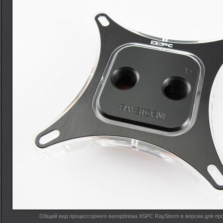
Общий вид процессорного ватерблока XSPC RayStorm в версии для про