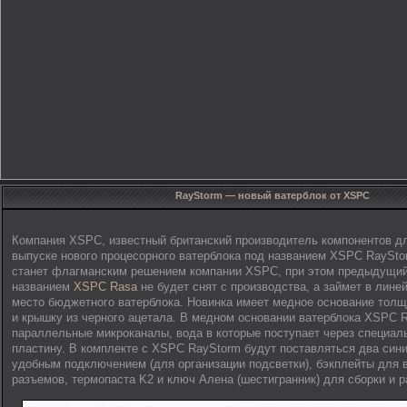
RayStorm — новый ватерблок от XSPC
Компания XSPC, известный британский производитель компонентов д
выпуске нового процесорного ватерблока под названием XSPC RaySto
станет флагманским решением компании XSPC, при этом предыдущи
названием
XSPC Rasa
не будет снят с производства, а займет в лин
место бюджетного ватерблока. Новинка имеет медное основание толщ
и крышку из черного ацетала. В медном основании ватерблока XSPC 
параллельные микроканалы, вода в которые поступает через специал
пластину. В комплекте с XSPC RayStorm будут поставляться два син
удобным подключением (для организации подсветки), бэкплейты для 
разъемов, термопаста K2 и ключ Алена (шестигранник) для сборки и р