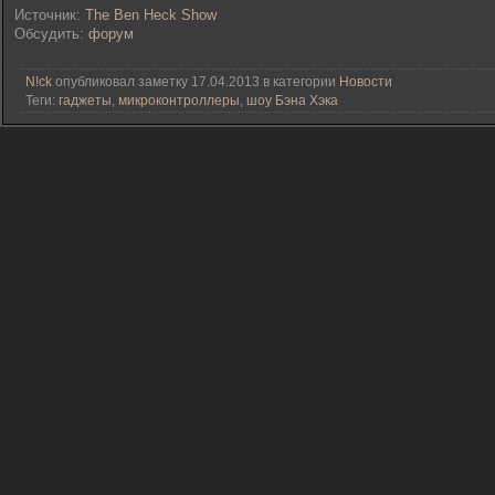
Источник:
The Ben Heck Show
Обсудить:
форум
N!ck
опубликовал заметку 17.04.2013 в категории
Новости
Теги:
гаджеты
,
микроконтроллеры
,
шоу Бэна Хэка