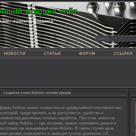
учший моддинг сайт
ернет-журнал о моддинге
НОВОСТИ
СТАТЬИ
ФОРУМ
ССЫЛКИ
Создание клона Arduino своими руками
форма Arduino может похвастаться чрезвычайной популярностью
а которой, среди прочего, в ее доступности, удобстве и
количества различных готовых наработок. При этом, вовсе не
овый набор Arduino — при желании, можно сэкономить деньги и
зготовив так называемый клон-Arduino. В таком случае цена
оими руками оказывается в сверхдоступном диапазоне 2-5