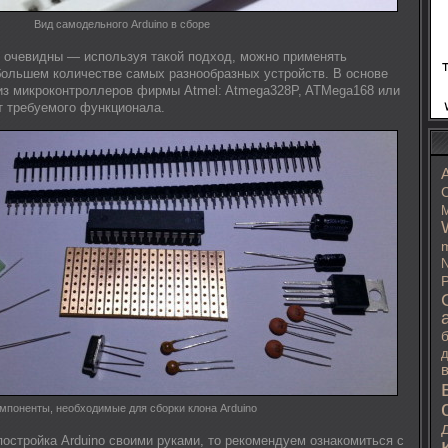
Вид самодельного Arduino в сборе
 очевидны — используя такой подход, можно применять
ольшем количестве самых разнообразных устройств. В основе
 из микроконтроллеров фирмы Atmel: Atmega328P, ATMega168 или
т требуемого функционала.
C
M
m
N
P
д
мпоненты, необходимые для сборки клона Arduino
постройка Arduino своими руками, то рекомендуем ознакомиться с