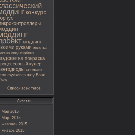
классический
моддинг
конкурс
корпус
микроконтроллеры
моддинг
моддинг
проект
моддинг
своими руками
оплетка
ленка «под карбон»
подсветка
покраска
процессорный кулер
светодиоды
стимпанк
тол
фулкавер
шоу Бэна
Хэка
Список всех тегов
Архивы
Май 2015
Март 2015
Февраль 2015
Январь 2015