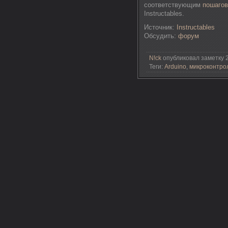
соответствующим
пошаго
Instructables.
Источник:
Instructables
Обсудить:
форум
N!ck
опубликовал заметку 2
Теги:
Arduino
,
микроконтро