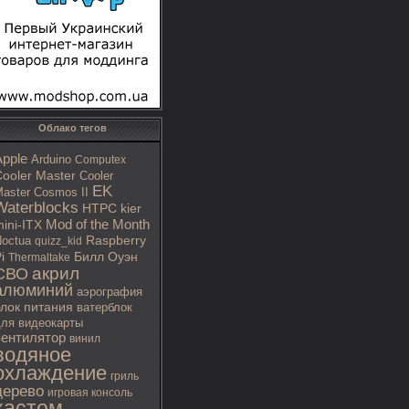
Облако тегов
Apple
Arduino
Computex
ooler Master
Cooler
EK
aster Cosmos II
Waterblocks
HTPC
kier
Mod of the Month
ini-ITX
octua
Raspberry
quizz_kid
i
Билл Оуэн
Thermaltake
акрил
СВО
алюминий
аэрография
блок питания
ватерблок
ля видеокарты
вентилятор
винил
водяное
охлаждение
гриль
дерево
игровая консоль
кастом