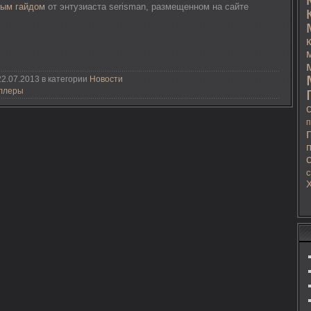
вым гайдом
от энтузиаста serisman, размещенном на сайте
2.07.2013 в категории
Новости
ллеры
п
с