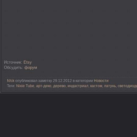
Источник:
Etsy
Обсудить:
форум
N!ck
опубликовал заметку 29.12.2012 в категории
Новости
Теги:
Nixie Tube
,
арт-деко
,
дерево
,
индастриал
,
кастом
,
латунь
,
светодиод