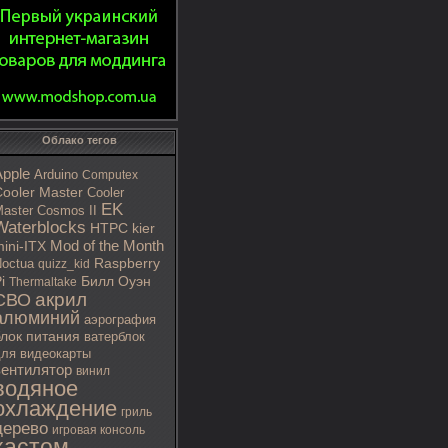
Облако тегов
Apple
Arduino
Computex
ooler Master
Cooler
EK
aster Cosmos II
Waterblocks
HTPC
kier
Mod of the Month
ini-ITX
octua
Raspberry
quizz_kid
i
Билл Оуэн
Thermaltake
акрил
СВО
алюминий
аэрография
блок питания
ватерблок
ля видеокарты
вентилятор
винил
водяное
охлаждение
гриль
дерево
игровая консоль
кастом