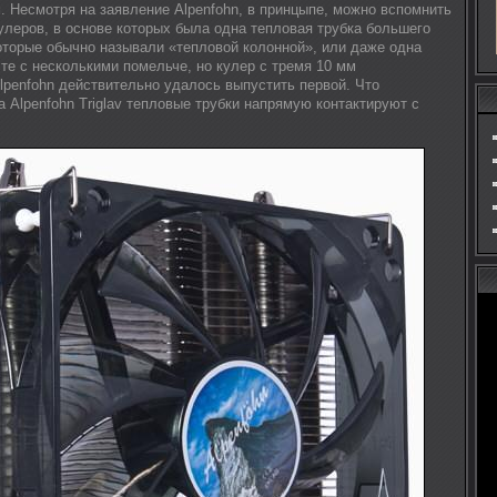
. Несмотря на заявление Alpenfohn, в принцыпе, можно вспомнить
улеров, в основе которых была одна тепловая трубка большего
которые обычно называли «тепловой колонной», или даже одна
те с несколькими помельче, но кулер с тремя 10 мм
lpenfohn действительно удалось выпустить первой. Что
а Alpenfohn Triglav тепловые трубки напрямую контактируют с