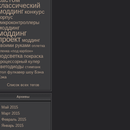
классический
моддинг
конкурс
корпус
микроконтроллеры
моддинг
моддинг
проект
моддинг
своими руками
оплетка
ленка «под карбон»
подсветка
покраска
процессорный кулер
светодиоды
стимпанк
тол
фулкавер
шоу Бэна
Хэка
Список всех тегов
Архивы
Май 2015
Март 2015
Февраль 2015
Январь 2015