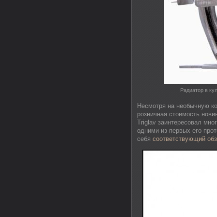
Радиатор в ку
Несмотря на необычную ко
розничная стоимость нови
Triglav заинтересовал мно
одними из первых его прот
себя
соответствующий обз