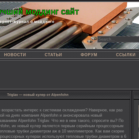
учший моддинг сайт
ернет-журнал о моддинге
НОВОСТИ
СТАТЬИ
ФОРУМ
ССЫЛКИ
Triglav — новый кулер от Alpenfohn
 возрастать интерес к системам охлаждения? Наверное, как раз
ой на днях компания Alpenfohn и анонсировала новый
званием Alpenfohn Triglav. Что же в нем такого, спросите вы? По
nfohn, их новый кулер является первым серийным процессорным
пловые трубки диаметром аж в 10 миллиметров. Как вам скорее
 процессорных кулерах используют тепловые трубки диаметром в 6