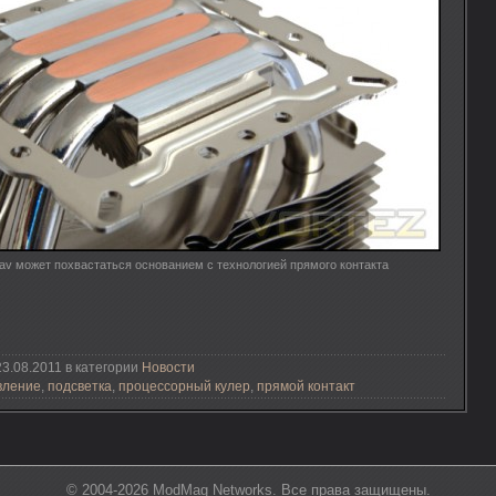
glav может похвастаться основанием с технологией прямого контакта
3.08.2011 в категории
Новости
вление
,
подсветка
,
процессорный кулер
,
прямой контакт
© 2004-2026 ModMag Networks. Все права защищены.