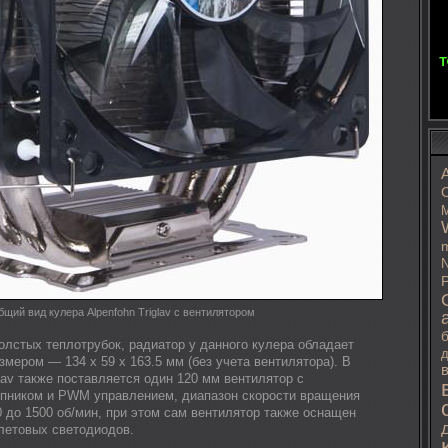
C
M
m
N
P
щий вид кулера Alpenfohn Triglav с вентилятором
олстых теплотрубок, радиатор у данного кулера обладает
д
мером — 134 x 59 x 163.5 мм (без учета вентилятора). В
glav также поставляется один 120 мм вентилятор с
пником и PWM управлением, диапазон скорости вращения
0 до 1500 об/мин, при этом сам вентилятор также оснащен
летовых светодиодов.