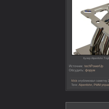
Кулер Alpenfohn Tri
Источник:
techPowerUp
Обсудить:
форум
N!ck
опубликовал заметку 2
Теги:
Alpenfohn
,
PWM упра