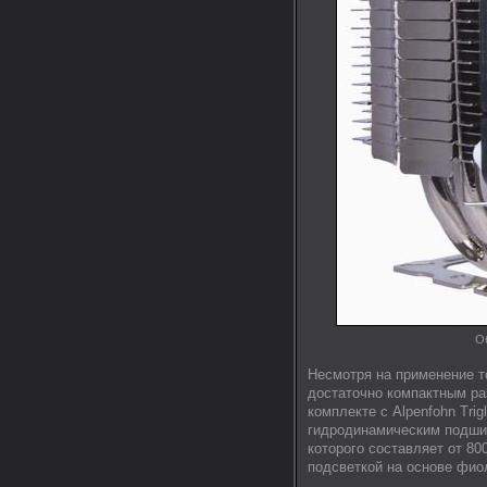
Об
Несмотря на применение т
достаточно компактным раз
комплекте с Alpenfohn Tri
гидродинамическим подши
которого составляет от 80
подсветкой на основе фио