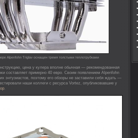
лере Alpenfohn Triglav оснащен тремя толстыми теплотрубками
нструкцию, цена у кулера вполне обычная — рекомендованная
нки составляет примерно 40 евро. Своим появлением Alpenfohn
гих энтузиастов, поэтому его обзоры не заставили себя ждать —
естировали наши коллеги с ресурса Vortez, опубликовавшие у
ор
.