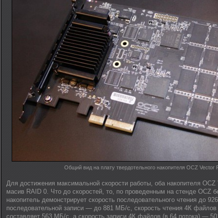
Общий вид на плату твердотельного накопителя OCZ Vector 
Для достижения максимальной скорости работы, оба накопителя OCZ 
масив RAID 0. Что до скоростей, то, по проведенным на стенде OCZ 
накопитель демонстрирует скорость последовательного чтения до 926
последовательной записи — до 881 МБ/с, скорость чтения 4К файлов (
составляет 563 МБ/с, а скорость записи 4К файлов (в 64 потока) — 501