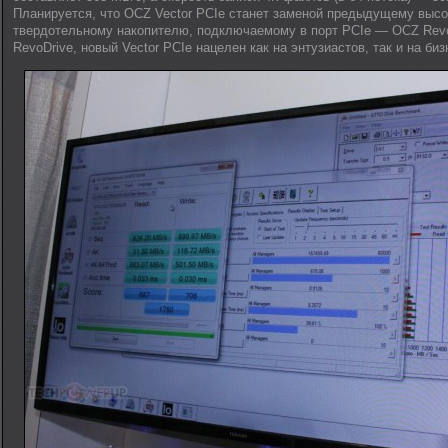
Планируется, что OCZ Vector PCIe станет заменой предыдущему выс
твердотельному накопителю, подключаемому в порт PCIe — OCZ RevoD
RevoDrive, новый Vector PCIe нацелен как на энтузиастов, так и на би