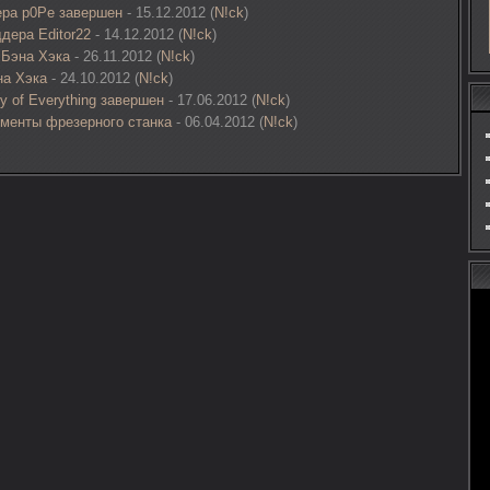
ера p0Pe завершен
- 15.12.2012 (
N!ck
)
дера Editor22
- 14.12.2012 (
N!ck
)
 Бэна Хэка
- 26.11.2012 (
N!ck
)
на Хэка
- 24.10.2012 (
N!ck
)
y of Everything завершен
- 17.06.2012 (
N!ck
)
менты фрезерного станка
- 06.04.2012 (
N!ck
)