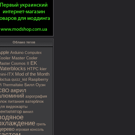
Облако тегов
Apple
Arduino
Computex
ooler Master
Cooler
EK
aster Cosmos II
Waterblocks
HTPC
kier
Mod of the Month
ini-ITX
octua
Raspberry
quizz_kid
i
Билл Оуэн
Thermaltake
акрил
СВО
алюминий
аэрография
блок питания
ватерблок
ля видеокарты
вентилятор
винил
водяное
охлаждение
гриль
дерево
игровая консоль
кастом