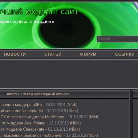
учший моддинг сайт
ернет-журнал о моддинге
НОВОСТИ
СТАТЬИ
ФОРУМ
ССЫЛКИ
Заметки с тегом «Фрезерный станок»
 проекта моддера p0Pe
- 26.02.2014 (
N!ck
)
й консоли Nintendo 64
- 02.11.2013 (
N!ck
)
ПУ фрезер от моддера ModHappy
- 19.10.2013 (
N!ck
)
 от моддера Ace_finland
- 12.10.2013 (
N!ck
)
 от моддера Cheapskate
- 02.10.2013 (
N!ck
)
плазменной резкой от mx0forever
- 17.02.2013 (
N!ck
)