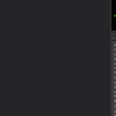
C
M
m
N
P
д