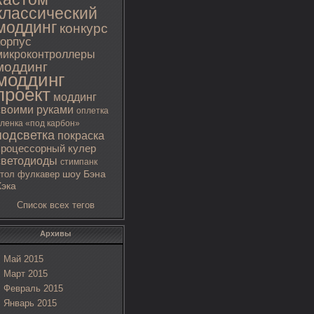
классический
моддинг
конкурс
корпус
микроконтроллеры
моддинг
моддинг
проект
моддинг
своими руками
оплетка
ленка «под карбон»
подсветка
покраска
процессорный кулер
светодиоды
стимпанк
тол
фулкавер
шоу Бэна
Хэка
Список всех тегов
Архивы
Май 2015
Март 2015
Февраль 2015
Январь 2015