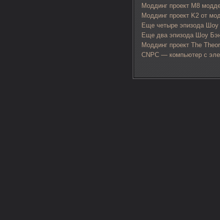
Моддинг проект M8 модд
Моддинг проект K2 от мод
Еще четыре эпизода Шоу
Еще два эпизода Шоу Бэ
Моддинг проект The Theor
CNPC — компьютер с эле