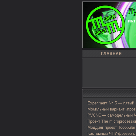
Л
Инт
ГЛАВНАЯ
Experiment Nr. 5 — пятый
Мобильный вариант игрово
PVCNC — самодельный Ч
Проект The microprocessor
Моддинг проект Tooobular
Кастомный ЧПУ-фрезер с 