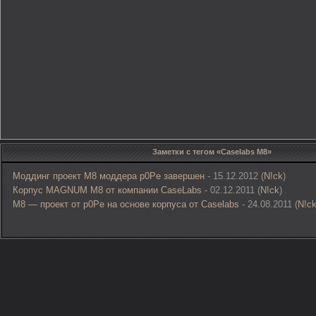
Заметки с тегом «Caselabs M8»
Моддинг проект M8 моддера p0Pe завершен
- 15.12.2012 (
N!ck
)
Корпус MAGNUM M8 от компании CaseLabs
- 02.12.2011 (
N!ck
)
M8 — проект от p0Pe на основе корпуса от Caselabs
- 24.08.2011 (
N!c