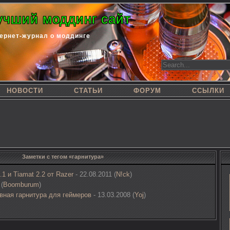
учший моддинг сайт
ернет-журнал о моддинге
НОВОСТИ
СТАТЬИ
ФОРУМ
ССЫЛКИ
Заметки с тегом «гарнитура»
1 и Tiamat 2.2 от Razer
- 22.08.2011 (
N!ck
)
(
Boomburum
)
ивная гарнитура для геймеров
- 13.03.2008 (
Yoj
)