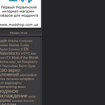
Облако тегов
Apple
Arduino
Computex
ooler Master
Cooler
EK
aster Cosmos II
Waterblocks
HTPC
kier
Mod of the Month
ini-ITX
octua
Raspberry
quizz_kid
i
Билл Оуэн
Thermaltake
акрил
СВО
алюминий
аэрография
блок питания
ватерблок
ля видеокарты
вентилятор
винил
водяное
охлаждение
гриль
дерево
игровая консоль
кастом