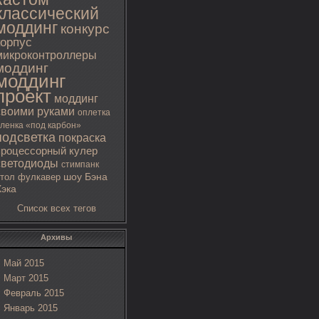
классический
моддинг
конкурс
корпус
микроконтроллеры
моддинг
моддинг
проект
моддинг
своими руками
оплетка
ленка «под карбон»
подсветка
покраска
процессорный кулер
светодиоды
стимпанк
тол
фулкавер
шоу Бэна
Хэка
Список всех тегов
Архивы
Май 2015
Март 2015
Февраль 2015
Январь 2015