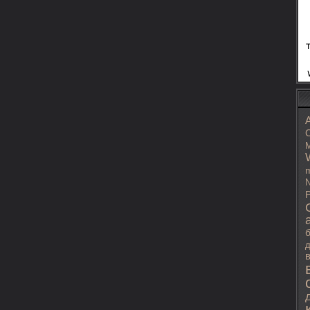
C
M
m
N
P
д