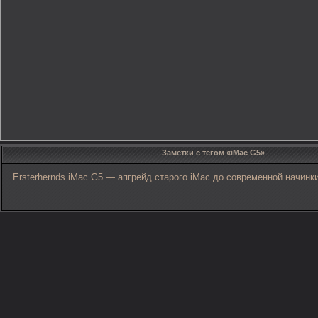
Заметки с тегом «iMac G5»
Ersterhernds iMac G5 — апгрейд старого iMac до современной начинк