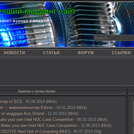
учший моддинг сайт
ернет-журнал о моддинге
НОВОСТИ
СТАТЬИ
ФОРУМ
ССЫЛКИ
Заметки с тегом «Intel»
ютер от ECS
- 01.04.2014 (
N!ck
)
tel — микрокомпьютер Edison
- 14.01.2014 (
N!ck
)
 от моддера Ace_finland
- 12.10.2013 (
N!ck
)
ake your own Intel NUC Case Competition
- 08.10.2013 (
N!ck
)
 Make your own Intel NUC Case Competition
- 11.08.2013 (
N!ck
)
C3217IYE Next Unit of Computing (NUC)
- 06.07.2013 (
Yoj
)