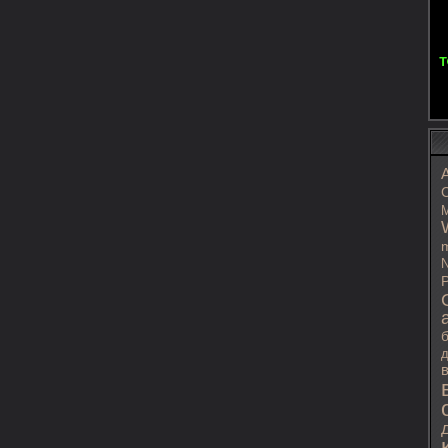
C
M
m
N
P
д