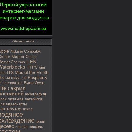
Облако тегов
Apple
Arduino
Computex
ooler Master
Cooler
EK
aster Cosmos II
Waterblocks
HTPC
kier
Mod of the Month
ini-ITX
octua
Raspberry
quizz_kid
i
Билл Оуэн
Thermaltake
акрил
СВО
алюминий
аэрография
блок питания
ватерблок
ля видеокарты
вентилятор
винил
водяное
охлаждение
гриль
дерево
игровая консоль
кастом