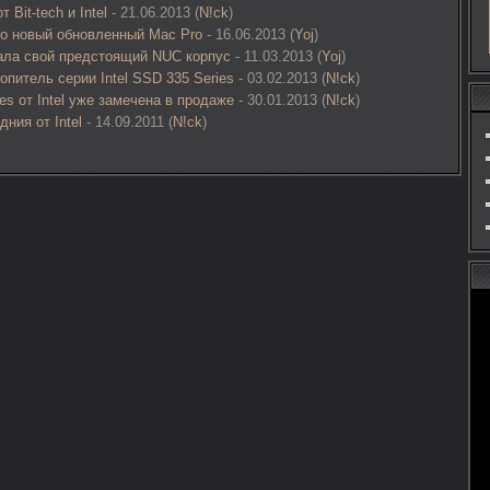
Bit-tech и Intel
- 21.06.2013 (
N!ck
)
но новый обновленный Mac Pro
- 16.06.2013 (
Yoj
)
ала свой предстоящий NUC корпус
- 11.03.2013 (
Yoj
)
питель серии Intel SSD 335 Series
- 03.02.2013 (
N!ck
)
es от Intel уже замечена в продаже
- 30.01.2013 (
N!ck
)
ния от Intel
- 14.09.2011 (
N!ck
)