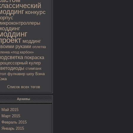
классический
моддинг
конкурс
корпус
микроконтроллеры
моддинг
моддинг
проект
моддинг
своими руками
оплетка
ленка «под карбон»
подсветка
покраска
процессорный кулер
светодиоды
стимпанк
тол
фулкавер
шоу Бэна
Хэка
Список всех тегов
Архивы
Май 2015
Март 2015
Февраль 2015
Январь 2015