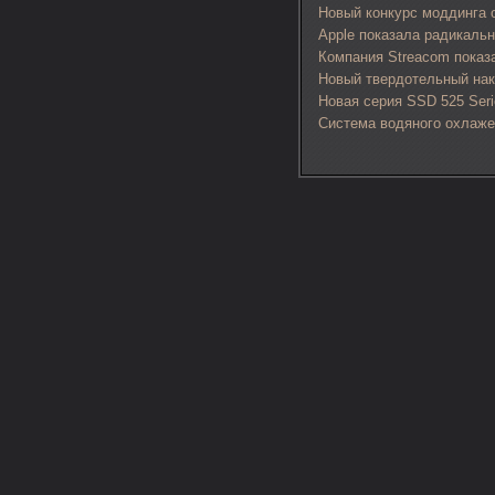
Новый конкурс моддинга от 
Apple показала радикаль
Компания Streacom показ
Новый твердотельный нако
Новая серия SSD 525 Seri
Система водяного охлажед