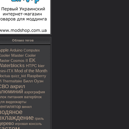
Облако тегов
Apple
Arduino
Computex
ooler Master
Cooler
EK
aster Cosmos II
Waterblocks
HTPC
kier
Mod of the Month
ini-ITX
octua
Raspberry
quizz_kid
i
Билл Оуэн
Thermaltake
акрил
СВО
алюминий
аэрография
блок питания
ватерблок
ля видеокарты
вентилятор
винил
водяное
охлаждение
гриль
дерево
игровая консоль
кастом