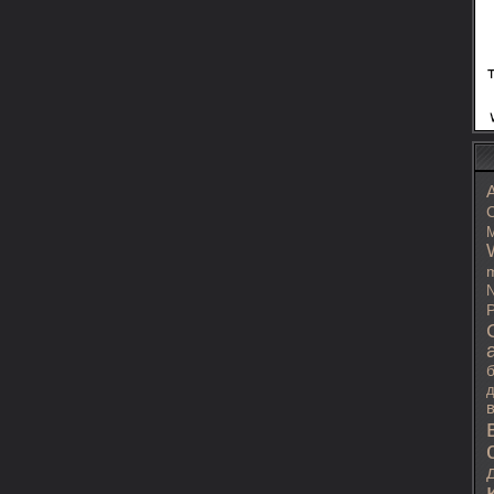
C
M
m
N
P
д