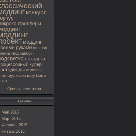
классический
моддинг
конкурс
корпус
микроконтроллеры
моддинг
моддинг
проект
моддинг
своими руками
оплетка
ленка «под карбон»
подсветка
покраска
процессорный кулер
светодиоды
стимпанк
тол
фулкавер
шоу Бэна
Хэка
Список всех тегов
Архивы
Май 2015
Март 2015
Февраль 2015
Январь 2015