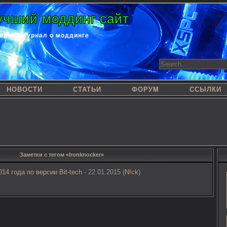
учший моддинг сайт
ернет-журнал о моддинге
НОВОСТИ
СТАТЬИ
ФОРУМ
ССЫЛКИ
Заметки с тегом «Ironknocker»
14 года по версии Bit-tech
- 22.01.2015 (
N!ck
)