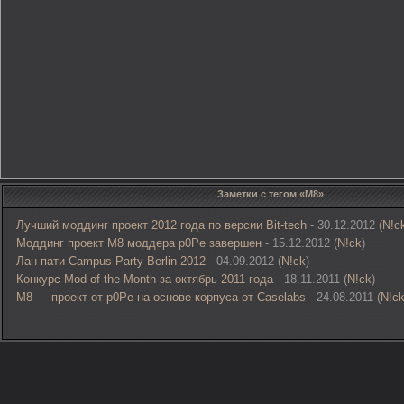
Заметки с тегом «M8»
Лучший моддинг проект 2012 года по версии Bit-tech
- 30.12.2012 (
N!c
Моддинг проект M8 моддера p0Pe завершен
- 15.12.2012 (
N!ck
)
Лан-пати Campus Party Berlin 2012
- 04.09.2012 (
N!ck
)
Конкурс Mod of the Month за октябрь 2011 года
- 18.11.2011 (
N!ck
)
M8 — проект от p0Pe на основе корпуса от Caselabs
- 24.08.2011 (
N!c