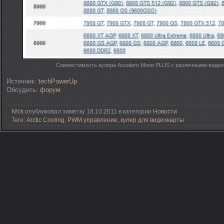
Совместимость кулера Accelero Mono PLUS с различными видео
Источник:
techPowerUp
Обсудить:
форум
N!ck
опубликовал заметку 18.10.2011 в категории
Новости
Теги:
Arctic Cooling
,
PWM управление
,
кулер для видеокарты