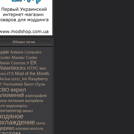
Облако тегов
Apple
Arduino
Computex
ooler Master
Cooler
EK
aster Cosmos II
Waterblocks
HTPC
kier
Mod of the Month
ini-ITX
octua
Raspberry
quizz_kid
i
Билл Оуэн
Thermaltake
акрил
СВО
алюминий
аэрография
блок питания
ватерблок
ля видеокарты
вентилятор
винил
водяное
охлаждение
гриль
дерево
игровая консоль
кастом