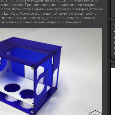
 есть, по топологии моддинг проект Acrylic ITX будет похож на
s and upwards. При этом, основное предназначение моддинг
ит в том, чтобы стать выделенным игровым компьютером, который
на Lan Party. Кроме этого, на данный момент о новом проекте
о: цветовая гамма проекта будут состоять из синего и белого
ет включать стильную систему водяного охлаждения.