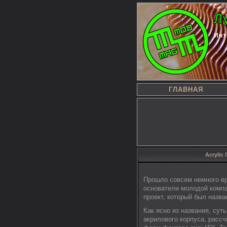
Л
Инт
ГЛАВНАЯ
Acrylic
Прошло совсем немного в
основатели молодой комп
проект, который был назван
Как ясно из названия, сут
акрилового корпуса, расс