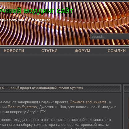
учший моддинг сайт
ернет-журнал о моддинге
НОВОСТИ
СТАТЬИ
ФОРУМ
ССЫЛКИ
 ITX — новый проект от основателей Parvum Systems
ремени от завершения моддинг проекта
Onwards and upwards
, а
ании
Parvum Systems
, Джастин и Шон, уже начали новый моддинг
 ими попросту Acrylic ITX.
ь нового моддинг проекта заключается в постройке компактного
читанного на сборку компьютера на основе материнской платы