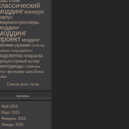
классический
моддинг
конкурс
корпус
микроконтроллеры
моддинг
моддинг
проект
моддинг
своими руками
оплетка
ленка «под карбон»
подсветка
покраска
процессорный кулер
светодиоды
стимпанк
тол
фулкавер
шоу Бэна
Хэка
Список всех тегов
Архивы
Май 2015
Март 2015
Февраль 2015
Январь 2015