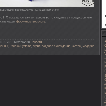
Вид моддинг проекта Acrylic ITX на данном этапе
ic ITX показался вам интересным, то следить за процессом его
етствующем
форумном ворклоге
.
0.05.2013 в категории
Новости
C
ini-ITX
,
Parvum Systems
,
акрил
,
водяное охлаждение
,
кастом
,
моддинг
M
m
N
P
д