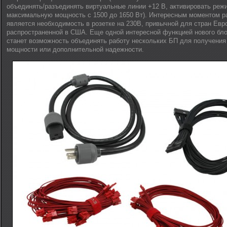
объединять/разъединять виртуальные линии +12 В, активировать реж
максимальную мощность с 1500 до 1650 Вт). Интересным моментом р
является необходимость в розетке на 230В, привычной для стран Евро
распространенной в США. Еще одной интересной функцией нового бл
станет возможность объединять работу нескольких БП для получени
мощности или дополнительной надежности.