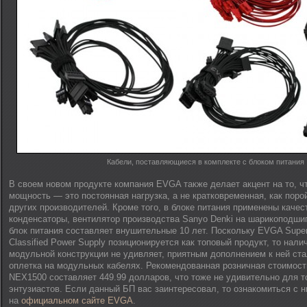
Кабели, поставляющиеся в комплекте с блоком питания
В своем новом продукте компания EVGA также делает акцент на то, ч
мощность — это постоянная нагрузка, а не кратковременная, как поро
других производителей. Кроме того, в блоке питания применены каче
конденсаторы, вентилятор производства Sanyo Denki на шарикоподшип
блок питания составляет внушительные 10 лет. Поскольку EVGA Sup
Classified Power Supply позиционируется как топовый продукт, то нал
модульной конструкции не удивляет, приятным дополнением к ней ст
оплетка на модульных кабелях. Рекомендованная розничная стоимо
NEX1500 составляет 449.99 долларов, что тоже не удивительно для т
энтузиастов. Если данный БП вас заинтересовал, то ознакомиться с 
на
официальном сайте EVGA
.