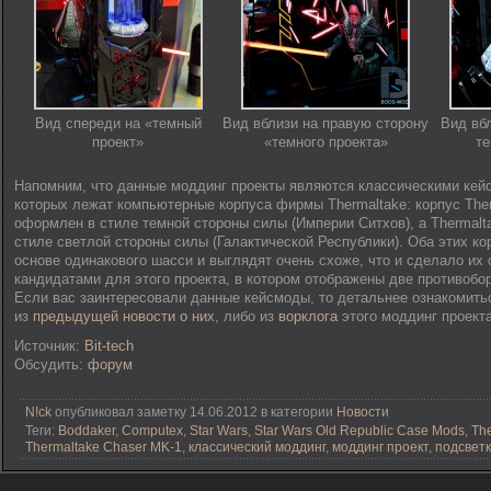
Вид спереди на «темный
Вид вблизи на правую сторону
Вид вб
проект»
«темного проекта»
те
Напомним, что данные моддинг проекты являются классическими кей
которых лежат компьютерные корпуса фирмы Thermaltake: корпус The
оформлен в стиле темной стороны силы (Империи Ситхов), а Thermalt
стиле светлой стороны силы (Галактической Республики). Оба этих к
основе одинакового шасси и выглядят очень схоже, что и сделало их
кандидатами для этого проекта, в котором отображены две противоб
Если вас заинтересовали данные кейсмоды, то детальнее ознакомить
из
предыдущей новости о них
, либо из
ворклога
этого моддинг проекта
Источник:
Bit-tech
Обсудить:
форум
N!ck
опубликовал заметку 14.06.2012 в категории
Новости
Теги:
Boddaker
,
Computex
,
Star Wars
,
Star Wars Old Republic Case Mods
,
Th
Thermaltake Chaser MK-1
,
классический моддинг
,
моддинг проект
,
подсвет