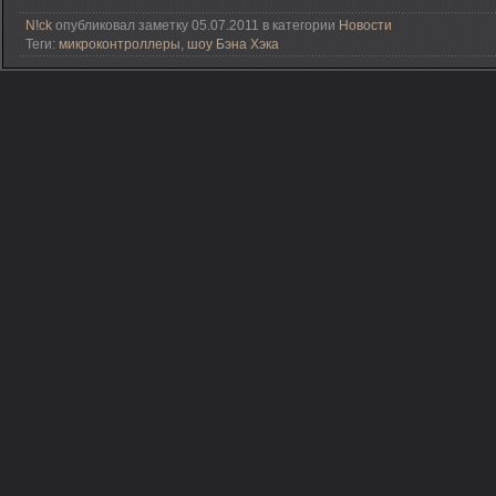
N!ck
опубликовал заметку 05.07.2011 в категории
Новости
Теги:
микроконтроллеры
,
шоу Бэна Хэка