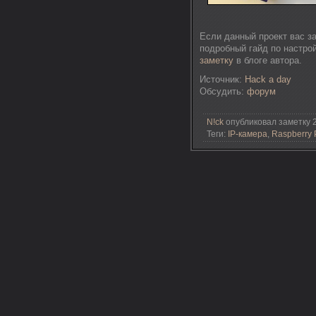
Если данный проект вас з
подробный гайд по настро
заметку
в блоге автора.
Источник:
Hack a day
Обсудить:
форум
N!ck
опубликовал заметку 2
Теги:
IP-камера
,
Raspberry 