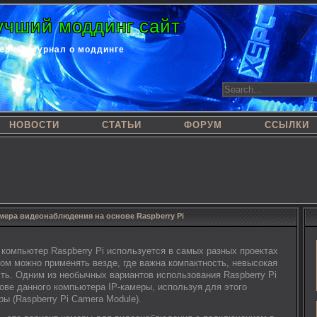
учший моддинг сайт
ернет-журнал о моддинге
НОВОСТИ
СТАТЬИ
ФОРУМ
ССЫЛКИ
мера видеонаблюдения на основе Raspberry Pi
 компьютер Raspberry Pi используется в самых разных проектах
хом можно применять везде, где важна компактность, невысокая
ть. Одним из необычных вариантов использования Raspberry Pi
ове данного компьютера IP-камеры, используя для этого
ы (Raspberry Pi Camera Module).