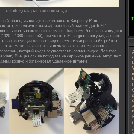
Общий вид камеры в законченном виде
ана (Antoine) использует возможности Raspberry Pi по
потока, используя высокоэффективный видеокодек h.264.
использовать возможности камеры Raspberry Pi по записи видео с
1920 x 1080 пикселей), при частоте 30 кадров в секунду, а также,
ь по трансляции данного видео в сеть с умеренным битрейтом.
кт также может похвастаться возможностью интегрировать
сервером, который будет осуществлять запись видео. Для того
aspberry Pi еще больше походила на серийное решение, энтузиаст
C
ийный корпус и организовал удаленное питание.
M
m
N
P
д