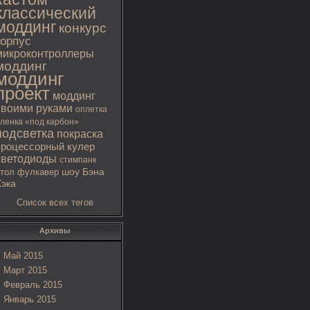
классический
моддинг
конкурс
корпус
микроконтроллеры
моддинг
моддинг
проект
моддинг
своими руками
оплетка
ленка «под карбон»
подсветка
покраска
процессорный кулер
светодиоды
стимпанк
тол
фулкавер
шоу Бэна
Хэка
Список всех тегов
Архивы
Май 2015
Март 2015
Февраль 2015
Январь 2015