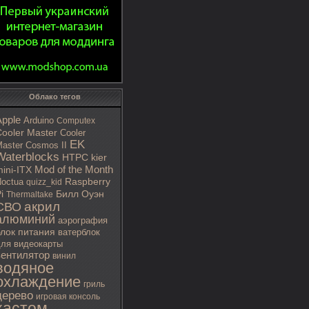
Облако тегов
Apple
Arduino
Computex
ooler Master
Cooler
EK
aster Cosmos II
Waterblocks
HTPC
kier
Mod of the Month
ini-ITX
octua
Raspberry
quizz_kid
i
Билл Оуэн
Thermaltake
акрил
СВО
алюминий
аэрография
блок питания
ватерблок
ля видеокарты
вентилятор
винил
водяное
охлаждение
гриль
дерево
игровая консоль
кастом