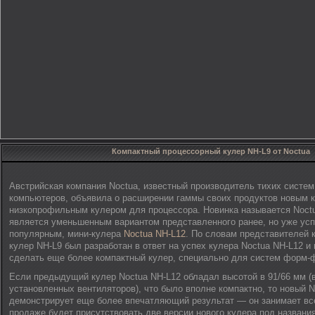
Компактный процессорный кулер NH-L9 от Noctua
Австрийская компания Noctua, известный производитель тихих систе
компьютеров, объявила о расширении гаммы своих продуктов новым 
низкопрофильным кулером для процессора. Новинка называется Noctua
является уменьшенным вариантом представленного ранее, но уже усп
популярным, мини-кулера
Noctua NH-L12
. По словам представителей 
кулер NH-L9 был разработан в ответ на успех кулера Noctua NH-L12 и
сделать еще более компактный кулер, специально для систем форм-ф
Если предыдущий кулер Noctua NH-L12 обладал высотой в 91/66 мм (в
установленных вентиляторов), что было вполне компактно, то новый N
демонстрирует еще более впечатляющий результат — он занимает все
продаже будет присутствовать две версии нового кулера под названия