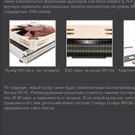
также комплектуется фирменным адаптером Low-Noise Adaptor (L.N.A
вручную ограничить максимальные обороты вентилятора на уровне 18
стандартных 2500 об/мин.
Кулер NH-L9a в три четверти
Виб сбоку на кулер NH-L9a
Комплект
По традиции, новый кулер также будет укомплектован высокопроизво
Noctua NT-H1. Рекомендованная розничная стоимость новинки составл
или 39.90 евро, в зависимости от региона. Если новый кулер вас заин
ознакомиться с ним детальней можно посетив станицы кулера
NH-L9i
официальном сайте Noctua.