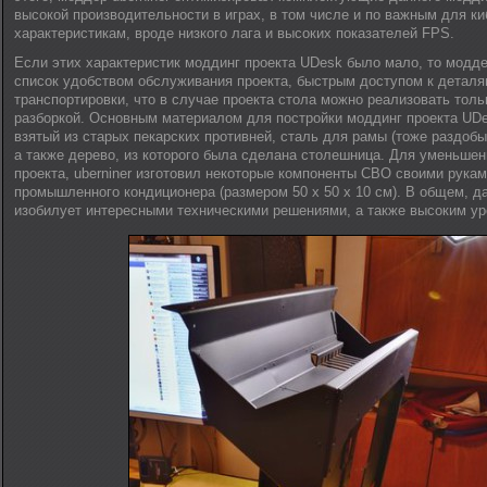
высокой производительности в играх, в том числе и по важным для ки
характеристикам, вроде низкого лага и высоких показателей FPS.
Если этих характеристик моддинг проекта UDesk было мало, то модде
список удобством обслуживания проекта, быстрым доступом к деталя
транспортировки, что в случае проекта стола можно реализовать толь
разборкой. Основным материалом для постройки моддинг проекта UD
взятый из старых пекарских противней, сталь для рамы (тоже раздобы
а также дерево, из которого была сделана столешница. Для уменьше
проекта, uberniner изготовил некоторые компоненты СВО своими рукам
промышленного кондиционера (размером 50 х 50 х 10 см). В общем, д
изобилует интересными техническими решениями, а также высоким ур