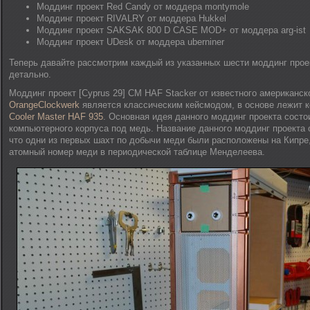
Моддинг проект Red Candy от моддера montymole
Моддинг проект RIVALRY от моддера Hukkel
Моддинг проект SAKSAK 800 D CASE MOD+ от моддера arg-ist
Моддинг проект UDesk от моддера uberniner
Теперь давайте рассмотрим каждый из указанных шести моддинг прое
детально.
Моддинг проект [Cyprus 29] CM HAF Stacker от известного американс
OrangeClockwerk
является классическим кейсмодом, в основе лежит 
Cooler Master HAF 935
. Основная идея данного моддинг проекта состо
компьютерного корпуса под медь. Название данного моддинг проекта 
что одни из первых шахт по добычи меди были расположены на Кипре,
атомный номер меди в периодической таблице Менделеева.