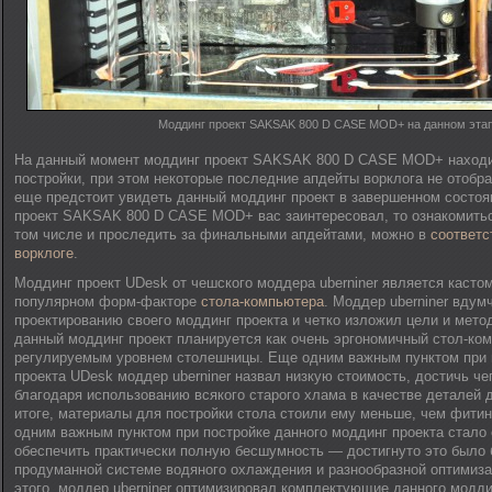
Моддинг проект SAKSAK 800 D CASE MOD+ на данном эта
На данный момент моддинг проект SAKSAK 800 D CASE MOD+ находи
постройки, при этом некоторые последние апдейты ворклога не отобр
еще предстоит увидеть данный моддинг проект в завершенном состоя
проект SAKSAK 800 D CASE MOD+ вас заинтересовал, то ознакомитьс
том числе и проследить за финальными апдейтами, можно в
соответ
ворклоге
.
Моддинг проект UDesk от чешского моддера uberniner является касто
популярном форм-факторе
стола-компьютера
. Моддер uberniner вдум
проектированию своего моддинг проекта и четко изложил цели и метод
данный моддинг проект планируется как очень эргономичный стол-ко
регулируемым уровнем столешницы. Еще одним важным пунктом при 
проекта UDesk моддер uberniner назвал низкую стоимость, достичь ч
благодаря использованию всякого старого хлама в качестве деталей 
итоге, материалы для постройки стола стоили ему меньше, чем фити
одним важным пунктом при постройке данного моддинг проекта стало
обеспечить практически полную бесшумность — достигнуто это было 
продуманной системе водяного охлаждения и разнообразной оптимиза
этого, моддер uberniner оптимизировал комплектующие данного модди