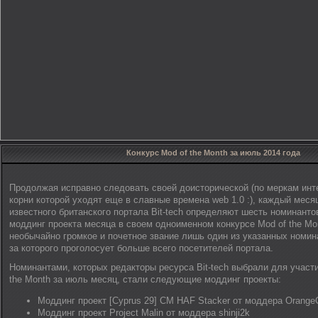
Конкурс Mod of the Month за июль 2014 года
Продолжая исправно следовать своей доисторической (по меркам инте
корни которой уходят еще в славные времена web 1.0 :), каждый меся
известного британского портала Bit-tech определяют шесть номинанто
моддинг проекта месяца в своем одноименном конкурсе Mod of the Mo
необычайно громкое и почетное звание лишь один из указанных номин
за которого проголосует больше всего посетителей портала.
Номинантами, которых редакторы ресурса Bit-tech выбрали для участи
the Month за июль месяц, стали следующие моддинг проекты:
Моддинг проект [Cyprus 29] CM HAF Stacker от моддера Orange
Моддинг проект Project Malin от моддера shinji2k