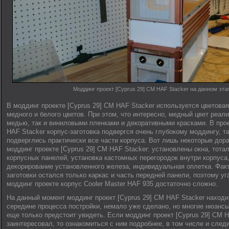
Моддинг проект [Cyprus 29] CM HAF Stacker на данном эта
В моддинг проекте [Cyprus 29] CM HAF Stacker используется цветова
медного и белого цветов. При этом, что интересно, медный цвет реал
медью, так и виниловыми пленками и декоративными красками. В прое
HAF Stacker корпус-заготовка подвергся очень глубокому моддингу, т
подверглись практически все части корпуса. Вот лишь некоторые дор
моддинг проекте [Cyprus 29] CM HAF Stacker: установлены окна, тота
корпусных панелей, установка кастомных перегородок внутри корпуса
декорирование установленного железа, индивидуальная оплетка. Факт
заготовки остался только каркас и часть передней панели, поэтому у
моддинг проекте корпус Cooler Master HAF 935 достаточно сложно.
На данный момент моддинг проект [Cyprus 29] CM HAF Stacker находи
середине процесса постройки, немало уже сделано, но многие нюансы
еще только предстоит увидеть. Если моддинг проект [Cyprus 29] CM H
заинтересовал, то ознакомиться с ним подробнее, в том числе и следи