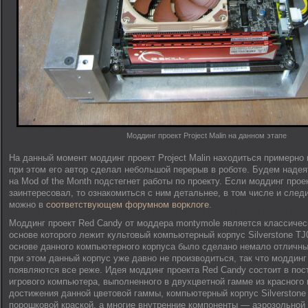
Моддинг проект Project Malin на данном этапе
На данный момент моддинг проект Project Malin находиться примерно 
при этом его автор сделал небольшой перерыв в роботе. Будем надея
на Mod of the Month подстегнет работы по проекту. Если моддинг проек
заинтересовал, то ознакомиться с ним детальнее, в том числе и следи
можно в
соответствующем форумном ворклоге
.
Моддинг проект Red Candy от моддера montymole является классичес
основе которого лежит культовый компьютерный корпус Silverstone TJ
основе данного компьютерного корпуса было сделано немало отличны
при этом данный корпус уже давно не производиться, так что моддинг
появляются все реже. Идея моддинг проекта Red Candy состоит в пос
игрового компьютера, выполненного в двухцветной гамме из красного 
достижения данной цветовой гаммы, компьютерный корпус Silverstone
порошковой краской, а многие внутренние компоненты — аэрозольной 