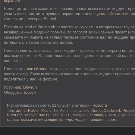
ворклоге
.
Более детально о каждом из перечисленных выше шести моддинг про
узнать из их соответствующих ворклогов или
специальной заметки
, о
коллегами с ресурса Bit-tech.
Поскольку Mod of the Month является конкурсом, в котором участвуют,
незавершенные моддинг проекты, то голосуя за выбранные проект (или
забывайте учитывать не только текущее состояние дел по моддинг про
потенциал, а также скилы его автора.
Голосование за звание лучшего моддинг проекта июля открыто вплоть 
поэтому время чтобы проголосовать, в специально отведенной на это
еще есть.
Голосовать,
как обычно
, можно как за один моддинг проект, так и за н
шесть сразу). Своими же впечатлениями о данных моддинг проектах в
поделиться у нас на форуме.
Источник:
Bit-tech
Обсудить:
форум
N!ck
опубликовал заметку 22.08.2014 в категории
Новости
Теги:
arg-ist
,
Hukkel
,
Mod of the Month
,
montymole
,
OrangeClockwerk
,
Project
RIVALRY
,
SAKSAK 800 D CASE MOD+
,
shinji2k
,
uberniner
,
UDesk
,
[Cyprus 2
кастом
,
классический моддинг
,
конкурс
,
моддинг
,
моддинг проект