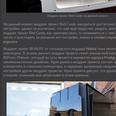
Моддинг проект Red Candy на данный момент
На данный момент моддинг проект Red Candy находиться достаточно 
постройки, однако не исключено, что нам еще предстоит увидеть нек
моддинг проект Red Candy вас заинтересовал, то ознакомиться с ним 
числе и проследить за финалом его постройки, можно в
соответству
ворклоге
.
Моддинг проект RIVALRY от голландского моддера
Hukkel
тоже являе
кейсмодом. В основе данного моддинг проекта лежит компактный ком
BitFenix Phenom, который по сути является вариантом
корпуса Prodigy
минималистичным дизайном. Идея данного моддинг проекта состоит в
компактного и стильного компьютера, в перерыве, вызванным ожидан
постройкой других моддинг проектов. Идея проекта диктует, что дора
слишком сложными или затратными в плане времени.