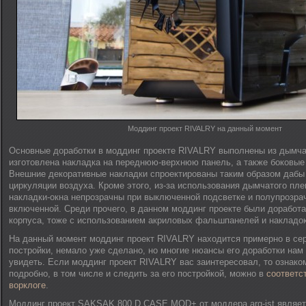
Моддинг проект RIVALRY на данный момент
Основные доработки в моддинг проекте RIVALRY выполнены из дымчат
изготовлена накладка на переднюю-верхнюю панель, а также боковые 
Внешние декоративные накладки спроектированы таким образом дабы
циркуляции воздуха. Кроме этого, из-за использования дымчатого пле
накладки-окна непрозрачны при выключенной подсветке и полупрозра
включенной. Среди прочего, в данном моддинг проекте были доработ
корпуса, тоже с использованием акриловых фальшпанелей и накладок
На данный момент моддинг проект RIVALRY находится примерно в се
постройки, немало уже сделано, но многие нюансы его доработки нам
увидеть. Если моддинг проект RIVALRY вас заинтересовал, то ознако
подробно, в том числе и следить за его постройкой, можно в
соответ
ворклоге
.
Моддинг проект SAKSAK 800 D CASE MOD+ от моддера arg-ist являе