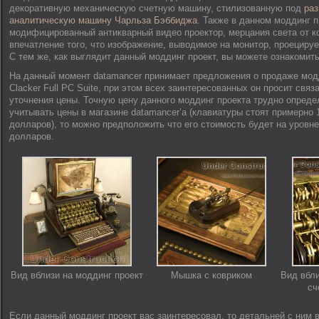
декоративную механическую счетную машину, стилизованную под
раз
аналитическую машину
Чарльза Бэббиджа
. Также в данном моддинг 
модифицированный антикварный видео проектор, мерцания света от к
впечатление того, что изображение, выводимое на монитор, проецирует
С тем же, как выглядит данный моддинг проект, вы можете ознакомить
На данный момент datamancer принимает предложения о продаже мод
Clacker Full PC Suite, при этом всех заинтересованных он просит связ
уточнения цены. Точную цену данного моддинг проекта трудно определ
учитывать цены в магазине datamancer’а (клавиатуры стоят примерно
долларов), то можно предположить что его стоимость будет на уровн
долларов.
Вид вблизи на моддинг проект
Мышка с ковриком
Вид вбл
сч
Если данный моддинг проект вас заинтересовал, то детальней с ним 