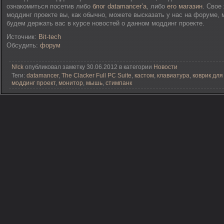
ознакомиться посетив либо
блог datamancer’а
, либо
его магазин
. Свое
моддинг проекте вы, как обычно, можете высказать у нас на форуме,
будем держать вас в курсе новостей о данном моддинг проекте.
Источник:
Bit-tech
Обсудить:
форум
N!ck
опубликовал заметку 30.06.2012 в категории
Новости
Теги:
datamancer
,
The Clacker Full PC Suite
,
кастом
,
клавиатура
,
коврик дл
моддинг проект
,
монитор
,
мышь
,
стимпанк