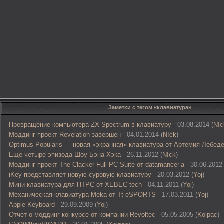
Заметки с тегом «клавиатура»
Превращение компьютера ZX Spectrum в клавиатуру
- 03.08.2014 (
N!c
Моддинг проект Revelation завершен
- 04.01.2014 (
N!ck
)
Optimus Popularis — новая «экранная» клавиатура от Артемия Лебед
Еще четыре эпизода Шоу Бэна Хэка
- 26.11.2012 (
N!ck
)
Моддинг проект The Clacker Full PC Suite от datamancer’а
- 30.06.2012 
iKey представляет новую суровую клавиатуру
- 20.03.2012 (
Yoj
)
Мини-клавиатура для HTPC от XEBEC tech
- 04.11.2011 (
Yoj
)
Механическая клавиатура Meka от Tt eSPORTS
- 17.03.2011 (
Yoj
)
Apple Keyboard
- 29.09.2009 (
Yoj
)
Отчет о моддинг конкурсе от компании Revoltec
- 05.05.2005 (
Kolpac
)