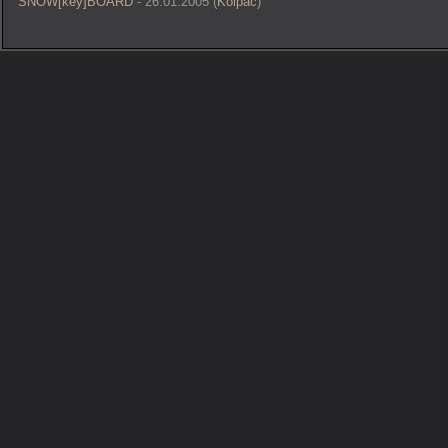
SNOW[key]BOARD
- 26.01.2005 (
Kolpac
)