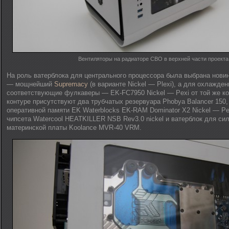
Вентиляторы на радиаторе СВО в верхней части проекта
На роль ватерблока для центрального процессора была выбрана нови
— мощнейший
Supremacy
(в варианте Nickel — Plexi), а для охлажде
соответствующие фулкаверы — EK-FC7950 Nickel — Pexi от той же ко
контуре присутствуют два трубчатых резервуара Phobya Balancer 150,
оперативной памяти EK Waterblocks EK-RAM Dominator X2 Nickel — Pe
чипсета Watercool HEATKILLER NSB Rev3.0 nickel и ватерблок для си
материнской платы Koolance MVR-40 VRM.