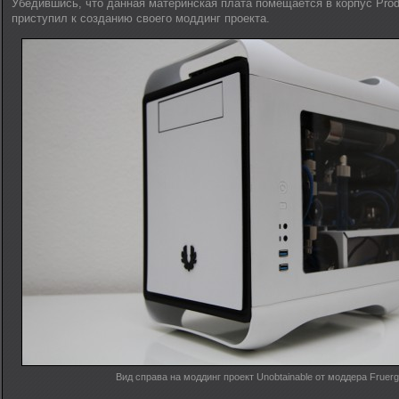
Убедившись, что данная материнская плата помещается в корпус Prodi
приступил к созданию своего моддинг проекта.
Вид справа на моддинг проект Unobtainable от моддера Fruer