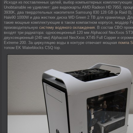
Исходя из поставленных целей, выбор компьютерных комплектующих 
Unobtainable не удивляет: две видеокарты AMD Radeon HD 7950, процесс
3930K, два твердотельных накопителя Samsung 830 128 GB (в Raid 0)
Hale90 1000W и два жестких диска WD Green 2 TB для хранилища. Дл
такие мощные комплектующие в таком компактном корпусе, моддер Fr
производительную
систему водяного охлаждения
. В состав СВО проек
входят три радиатора: односекционный 120 мм Alphacool NexXxos ST30
двухсекционный (240 мм) Alphacool NexXxos XT45 Full Copper и огро
Extreme 200. За циркуляцию воды в контуре отвечает мощная
помпа S
топом EK Waterblocks CSQ top.