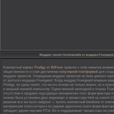
Моддинг проект Unobtainable от моддера Fruergaard
Компактный
корпус Prodigy от BitFenix
привлек к себе немалое вниман
общественности и
стал достаточно популярной платформой
для созда
моддинг проектов. Очередным моддинг проектом на базе данного корп
от датского моддера Fruergaard. Когда моддер Fruergaard впервые уви
Prodigy, он сразу понял, что на его основе не только можно, но и нуж
и мощный игровой компьютер. Единственной загвоздкой в планах Frue
отсутствие в продаже подходящих материнских плат форм-фактора min
планах была установка двух видеокарт и процессора Intel на сокете L
решение все же было найдено — купить компактный barebone от компан
материнская плата которого по ширине идентична плате форм-фактора 
обладает двумя портами PCIe 16x и поддерживает процессоры на соке