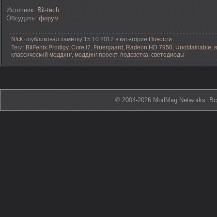
Источник:
Bit-tech
Обсудить:
форум
N!ck
опубликовал заметку 15.10.2012 в категории
Новости
Теги:
BitFenix Prodigy
,
Core i7
,
Fruergaard
,
Radeon HD 7950
,
Unobtainable
,
классический моддинг
,
моддинг проект
,
подсветка
,
светодиоды
© 2004-2026 ModMag Networks. В