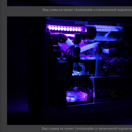
Вид слева на проект Unobtainable со включенной подсветк
Вид справа на проект Unobtainable со включенной подсветк