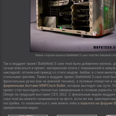
Левая сторона проекта Battlefield 3 case mod без боковой ст
Так в моддинг проект Battlefield 3 case mod было добавлено железо, 
лучше вписаться в проект: материнская плата с покрашенной в каму
накладкой, оптический привод со стелс-модом, бейбас в стиле милита
стильными грилями. Также в моддинг проект Battlefield 3 case mod б
фронтальные ручки (как на военной технике), а пулевые отверстия в 
фирменными болтами MNPCtech Bullet
, которые выглядят как пули. О
проект стал выглядеть полностью завершенным и готовым украсить ст
Design на грядущей выставке CES 2012. С финальным видом моддинг пр
case mod вы можете ознакомиться на фото, если же вас заинтересова
постройки, то ознакомиться с ним можно либо в
ворклоге на форуме Bi
прикрепленном видео.