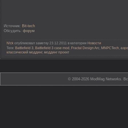
Источник:
Bit-tech
Обсудить:
форум
N!ck
опубликовал заметку 23.12.2011 в категории
Новости
Теги:
Battlefield 3
,
Battlefield 3 case mod
,
Fractal Design Arc
,
MNPCTech
,
аэр
классический моддинг
,
моддинг проект
© 2004-2026 ModMag Networks. В