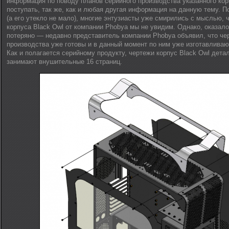
информация по поводу планов серийного производства указанного ко
поступать, так же, как и любая другая информация на данную тему. 
(а его утекло не мало), многие энтузиасты уже смирились с мыслью, ч
корпуса Black Owl от компании Phobya мы не увидим. Однако, оказало
потеряно — недавно представитель компании Phobya объявил, что че
производства уже готовы и в данный момент по ним уже изготавливаю
Как и полагается серийному продукту, чертежи корпус Black Owl дета
занимают внушительные 16 страниц.