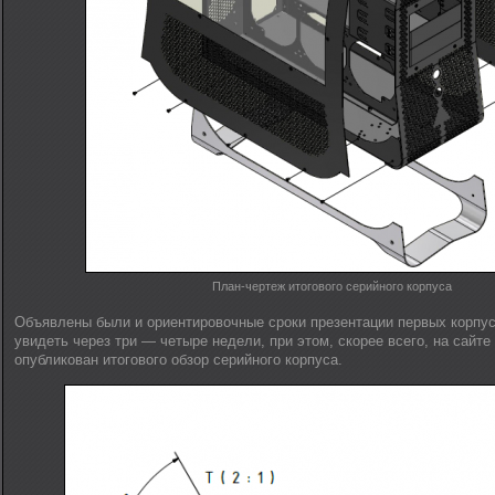
План-чертеж итогового серийного корпуса
Объявлены были и ориентировочные сроки презентации первых корпу
увидеть через три — четыре недели, при этом, скорее всего, на сайте 
опубликован итогового обзор серийного корпуса.