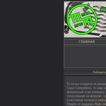
Л
Инт
ГЛАВНАЯ
Победител
Если вы следили за нашим
Case Competition, то вам 
финальный этап конкурс
голосования на форуме, ср
участников конкурса (
опре
Vesper от моддера
Maki ro