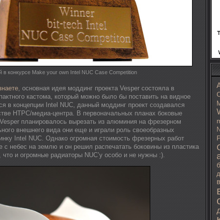
 в конкурсе Make your own Intel NUC Case Competition
знаете
, основная идея моддинг проекта Vesper состояла в
C
пактного кастома, который можно было бы поставить на видное
M
ся в концепции Intel NUC, данный моддинг проект создавался
стве HTPC/медиа-центра. В первоначальных планах боковые
m
 Vesper планировалось вырезать из алюминия на фрезерном
N
ьного внешнего вида они еще и играли роль своеобразных
инку Intel NUC. Однако огромная стоимость фрезерных работ
P
e с небес на землю и он решил распечатать боковины из пластика
, что и огромные радиаторы NUC’у особо и не нужны :).
д