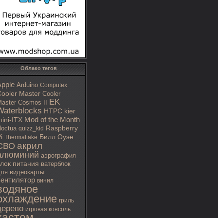
Облако тегов
Apple
Arduino
Computex
ooler Master
Cooler
EK
aster Cosmos II
Waterblocks
HTPC
kier
Mod of the Month
ini-ITX
octua
Raspberry
quizz_kid
i
Билл Оуэн
Thermaltake
акрил
СВО
алюминий
аэрография
блок питания
ватерблок
ля видеокарты
вентилятор
винил
водяное
охлаждение
гриль
дерево
игровая консоль
кастом