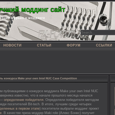
учший моддинг сайт
ернет-журнал о моддинге
НОВОСТИ
СТАТЬИ
ФОРУМ
ССЫЛКИ
ь конкурса Make your own Intel NUC Case Competition
и публикациями о конкурсе моддинга Make your own Intel NUC
наверняка известно, что в начале прошлого месяца начался
а —
определение победителя
. Определяли победителя методом
еди посетителей Bit-tech. В итоге, лучшим среди четырех
деленных в первом этапе
) посетители выбрали моддинг проект
le
. В качестве приза моддер Maki role (Алекс Бэнкс) получит