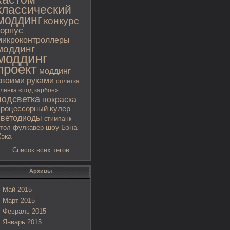
классический
моддинг
конкурс
корпус
микроконтроллеры
моддинг
моддинг
проект
моддинг
своими руками
оплетка
ленка «под карбон»
подсветка
покраска
процессорный кулер
светодиоды
стимпанк
тол
фулкавер
шоу Бэна
Хэка
Список всех тегов
Архивы
Май 2015
Март 2015
Февраль 2015
Январь 2015