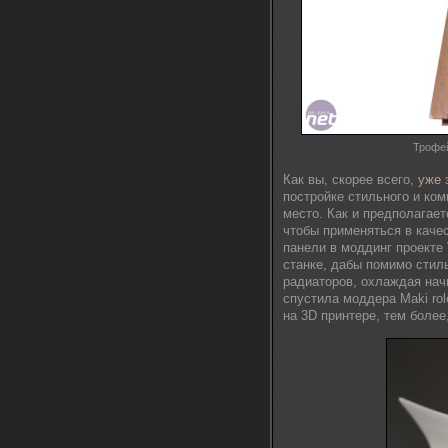
Трофей
Как вы, скорее всего,
уже 
постройке стильного и ком
место. Как и предполагает
чтобы применяться в каче
панели в моддинг проекте
станке, дабы помимо стил
радиаторов, охлаждая нач
спустила моддера Maki rol
на 3D принтере, тем более