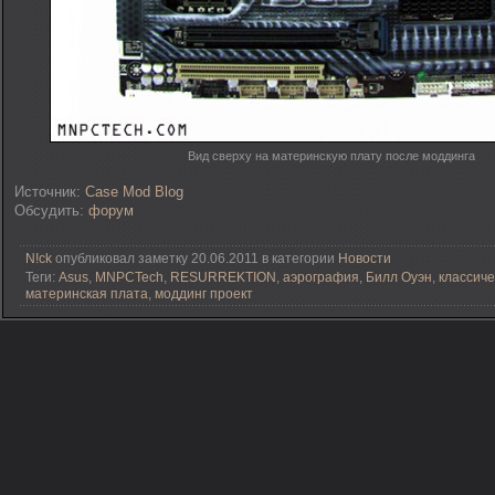
Вид сверху на материнскую плату после моддинга
Источник:
Case Mod Blog
Обсудить:
форум
N!ck
опубликовал заметку 20.06.2011 в категории
Новости
Теги:
Asus
,
MNPCTech
,
RESURREKTION
,
аэрография
,
Билл Оуэн
,
классиче
материнская плата
,
моддинг проект