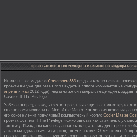
Проект Cosmos II The Privilege от итальянского моддера Corsa
Итальянского моддера
Corsaronero333
вряд ли можно назвать новичко
проекты вы уже два раза могли видеть в списке номинантов на конкурс
апрель
и
май
2012 года), недавно же он завершил еще один моддинг 
Cosmos II The Privilege.
Забегая вперед, скажу, что этот проект выглядит настолько круто, что
еще не номинировали на Mod of the Month. Как ясно из названия данно
его основе лежит популярный компьютерный корпус
Cooler Master Cos
проекта Cosmos II The Privilege можно описать как стимпанк с уклоно
тематику. Исходя из канонов данного стиля, этот моддинг проект изоб
деталями сделанными из дерева, латуни и меди. Отличительной черт
проекта является очень глубокий уровень доработок: узнать, что в ос