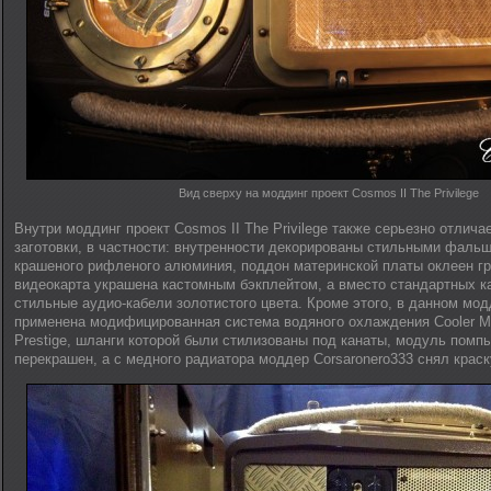
Вид сверху на моддинг проект Cosmos II The Privilege
Внутри моддинг проект Cosmos II The Privilege также серьезно отличае
заготовки, в частности: внутренности декорированы стильными фаль
крашеного рифленого алюминия, поддон материнской платы оклеен гр
видеокарта украшена кастомным бэкплейтом, а вместо стандартных 
стильные аудио-кабели золотистого цвета. Кроме этого, в данном мод
применена модифицированная система водяного охлаждения Cooler Ma
Prestige, шланги которой были стилизованы под канаты, модуль помпы
перекрашен, а с медного радиатора моддер Corsaronero333 снял краск