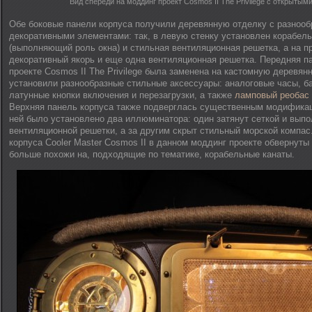
Вид спереди на моддинг проект Cosmos II The Privilege с открытым
Обе боковые панели корпуса получили деревянную отделку с разноо
декоративными элементами: так, в левую стенку установлен корабе
(выполняющий роль окна) и стильная вентиляционная решетка, а на п
декоративный якорь и еще одна вентиляционная решетка. Передняя п
проекте Cosmos II The Privilege была заменена на кастомную деревян
установили разнообразные стильные аксессуары: аналоговые часы, б
латунные кнопки включения и перезагрузки, а также
ламповый реобас 
Верхняя панель корпуса также подверглась существенным модификац
ней было установлено два иллюминатора: один затянут сеткой и выпо
вентиляционной решетки, а за другим скрыт стильный морской компас
корпуса Cooler Master Cosmos II в данном моддинг проекте обвернуты 
больше похожи на, подходящие по тематике, корабельные канаты.