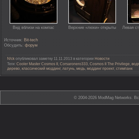
Вид вблизи на компас
Верхние «люки» открыты
Левая ст
Источник:
Bit-tech
Обсудить:
форум
N!ck
опубликовал заметку 11.11.2013 в категории
Новости
Теги:
Cooler Master Cosmos II
,
Corsaronero333
,
Cosmos II The Privilege
,
вод
дерево
,
классический моддинг
,
латунь
,
медь
,
моддинг проект
,
стимпанк
© 2004-2026 ModMag Networks. В