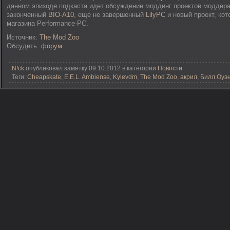
данном эпизоде подкаста идет обсуждение моддинг проектов моддера 
законченный
BIO-A10
, еще не завершенный
LilyPC
и новый проект, ко
магазина Performance-PC.
Источник:
The Mod Zoo
Обсудить:
форум
N!ck
опубликовал заметку 09.10.2012 в категории
Новости
Теги:
Cheapskate
,
E.E.L. Ambiense
,
Kylevdm
,
The Mod Zoo
,
акрил
,
Билл Оуэ