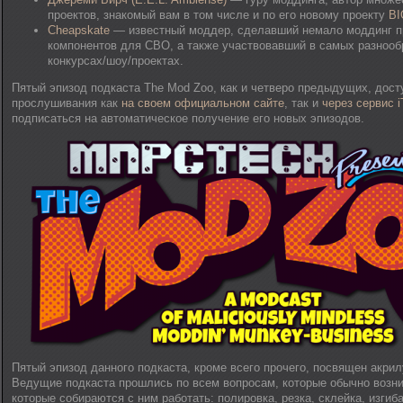
проектов, знакомый вам в том числе и по его новому проекту
BI
Cheapskate
— известный моддер, сделавший немало моддинг п
компонентов для СВО, а также участвовавший в самых разноо
конкурсах/шоу/проектах.
Пятый эпизод подкаста The Mod Zoo, как и четверо предыдущих, дост
прослушивания как
на своем официальном сайте
, так и
через сервис 
подписаться на автоматическое получение его новых эпизодов.
Пятый эпизод данного подкаста, кроме всего прочего, посвящен акрил
Ведущие подкаста прошлись по всем вопросам, которые обычно возн
которые собираются с ним работать: полировка, резка, склейка, изгиба