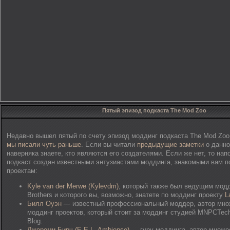
Пятый эпизод подкаста The Mod Zoo
Недавно вышел пятый по счету эпизод моддинг подкаста The Mod Zoo,
мы писали чуть раньше
. Если вы читали
предыдущие заметки
о данно
наверняка знаете, кто являются его создателями. Если же нет, то на
подкаст создан известными энтузиастами моддинга, знакомыми вам 
проектам:
Kyle van der Merwe (Kylevdm)
, который также был ведущим мод
Brothers и которого вы, возможно, знатете по моддинг проекту
L
Билл Оуэн
— известный профессиональный моддер, автор мно
моддинг проектов, который стоит за моддинг студией MNPCTec
Blog.
Джереми Бирч (E.E.L. Ambiense)
— гуру моддинга, автор множе