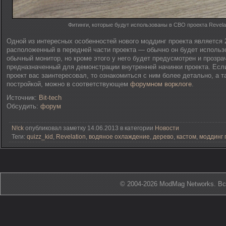
Фитинги, которые будут использованы в СВО проекта Revela
Одной из интересных особенностей нового моддинг проекта является 
расположенный в передней части проекта — обычно он будет использ
обычный монитор, но кроме этого у него будет предусмотрен и прозр
предназначенный для демонстрации внутренней начинки проекта. Есл
проект вас заинтересовал, то ознакомиться с ним более детально, а т
постройкой, можно в соответствующем
форумном ворклоге
.
Источник:
Bit-tech
Обсудить:
форум
N!ck
опубликовал заметку 14.06.2013 в категории
Новости
Теги:
quizz_kid
,
Revelation
,
водяное охлаждение
,
дерево
,
кастом
,
моддинг 
© 2004-2026 ModMag Networks. В