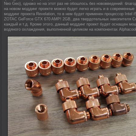
Neo Geo), однако но на этот раз не обошлось без нововведений: благ
на новом моддинг проекте можно будет легко играть и в современные 
моддинг проекта Revelation, то в нем будет применен процессор Intel 
ZOTAC GeForce GTX 670 AMP! 2GB, два твердотельных накопителя Cor
каждый и т.д. Кроме этого, данный моддинг проект будет оснащен мо
водяного охлаждения, выполненной целиком на компонентах Alphacool