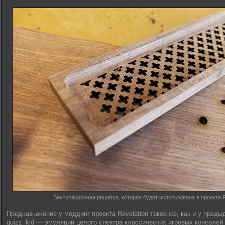
Вентиляционная решетка, которая будет использована в проекте R
Предназначение у моддинг проекта Revelation такое же, как и у пред
quizz_kid — эмуляции целого спектра классических игровых консолей