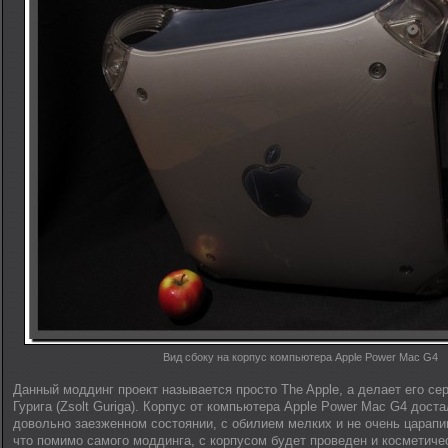
Вид сбоку на корпус компьютера Apple Power Mac G4
Данный моддинг проект называется просто The Apple, а делает его с
Гурига (Zsolt Guriga). Корпус от компьютера Apple Power Mac G4 дост
довольно заезженном состоянии, с обилием мелких и не очень царапин
что помимо самого моддинга, с корпусом будет проведен и косметиче