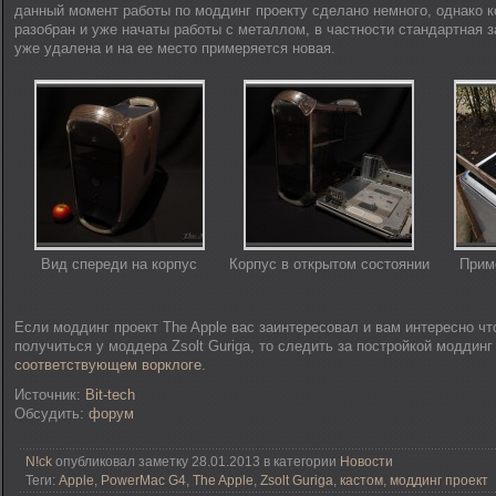
данный момент работы по моддинг проекту сделано немного, однако 
разобран и уже начаты работы с металлом, в частности стандартная 
уже удалена и на ее место примеряется новая.
Вид спереди на корпус
Корпус в открытом состоянии
Прим
Если моддинг проект The Apple вас заинтересовал и вам интересно что
получиться у моддера Zsolt Guriga, то следить за постройкой моддинг
соответствующем ворклоге
.
Источник:
Bit-tech
Обсудить:
форум
N!ck
опубликовал заметку 28.01.2013 в категории
Новости
Теги:
Apple
,
PowerMac G4
,
The Apple
,
Zsolt Guriga
,
кастом
,
моддинг проект