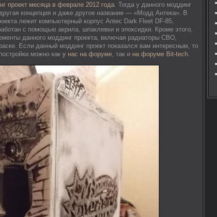
нг проект месяца в феврале 2012 года
. Тогда у данного моддинг
другая концепция и даже другое название — «Модд Антека». В
оекта лежит компьютерный корпус Antec Dark Fleet DF-85,
работан с помощью акрила, шпаклевки и эпоксидки. Кроме этого,
лементы данного моддинг проекта, включая радиаторы СВО,
раске. Если данный моддинг проект показался вам интересным, то
 постройки можно как
у нас на форуме
, так и
на форуме Bit-tech
.