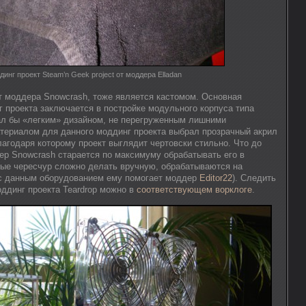
инг проект Steam’n Geek project от моддера Elladan
от моддера Snowcrash, тоже является кастомом. Основная
г проекта заключается в постройке модульного корпуса типа
ал бы «легким» дизайном, не перегруженным лишними
териалом для данного моддинг проекта выбрал прозрачный акрил
агодаря которому проект выглядит чертовски стильно. Что до
дер Snowcrash старается по максимуму обрабатывать его в
орые чересчур сложно делать вручную, обрабатываются на
(с данным оборудованием ему помогает моддер
Editor22
). Cледить
оддинг проекта Teardrop можно в
соответствующем ворклоге
.