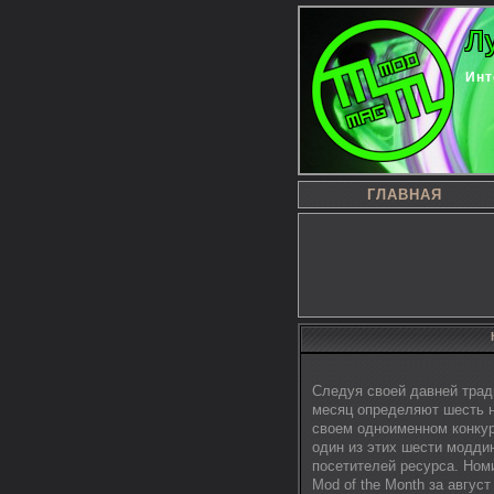
Л
Инт
ГЛАВНАЯ
Следуя своей давней тради
месяц определяют шесть н
своем одноименном конкур
один из этих шести моддин
посетителей ресурса. Номи
Mod of the Month за авгус