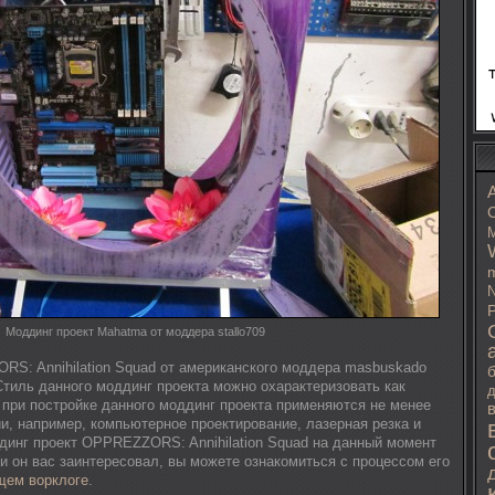
C
M
m
N
P
Моддинг проект Mahatma от моддера stallo709
S: Annihilation Squad от американского моддера masbuskado
Стиль данного моддинг проекта можно охарактеризовать как
д
 при постройке данного моддинг проекта применяются не менее
и, например, компьютерное проектирование, лазерная резка и
динг проект OPPREZZORS: Annihilation Squad на данный момент
и он вас заинтересовал, вы можете ознакомиться с процессом его
щем ворклоге
.