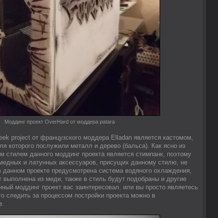
Моддинг проект OverHard от моддера patara
ek project от французского моддера Elladan является кастомом,
я которого послужили металл и дерево (бальса). Как ясно из
ым стилем данного моддинг проекта является стимпанк, поэтому
 медных и латунных аксессуаров, присущих данному стилю, не
 в данном проекте предусмотрена система водяного охлаждения,
т выполнена из меди, также в стиль будут подобраны и другие
ный моддинг проект вас заинтересовал, или вы просто являетесь
то следить за процессом постройки проекта можно в
е
.