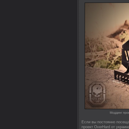
Моддинг про
Если вы постоянно посеща
проект OverHard от украин