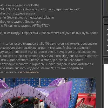
atma от моддера stallo709
REZZORS: Annihilation Squad от моддера masbuskado
rHard от моддера patara
m’n Geek project от моддера Elladan
rdrop от моддера Snowcrash
y’s Pinball от моддера ARTbyTROY
занным моддинг проектам и рассмотрим каждый из них чуть более
т итальянского моддера stallo709 является кастомом, основными
е которого были выбраны акрил и металл. Mahatma является
едугадать внешний вид которого очень трудно до его завершения.
, так это то, что цветовая гамма данного моддинг проекта состоит
ного и фиолетового цветов, а моддер stallo709 обладает
покраске и работе с акрилом. Более подробно ознакомиться с
от итальянского моддера stallo709, а также следить за
 вы сможете в
его ворклоге
.