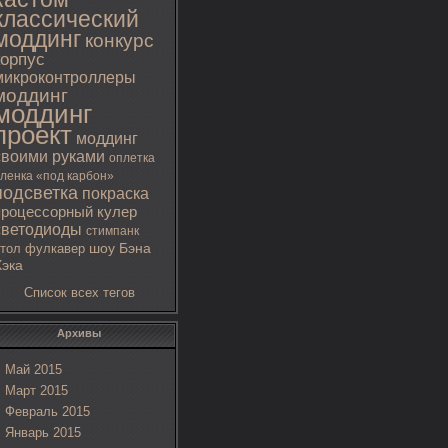
классический
моддинг
конкурс
корпус
микроконтроллеры
моддинг
моддинг
проект
моддинг
своими руками
оплетка
ленка «под карбон»
подсветка
покраска
процессорный кулер
светодиоды
стимпанк
тол
фулкавер
шоу Бэна
Хэка
Список всех тегов
Архивы
Май 2015
Март 2015
Февраль 2015
Январь 2015