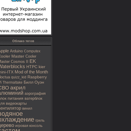
Облако тегов
Apple
Arduino
Computex
ooler Master
Cooler
EK
aster Cosmos II
Waterblocks
HTPC
kier
Mod of the Month
ini-ITX
octua
Raspberry
quizz_kid
i
Билл Оуэн
Thermaltake
акрил
СВО
алюминий
аэрография
блок питания
ватерблок
ля видеокарты
вентилятор
винил
водяное
охлаждение
гриль
дерево
игровая консоль
кастом