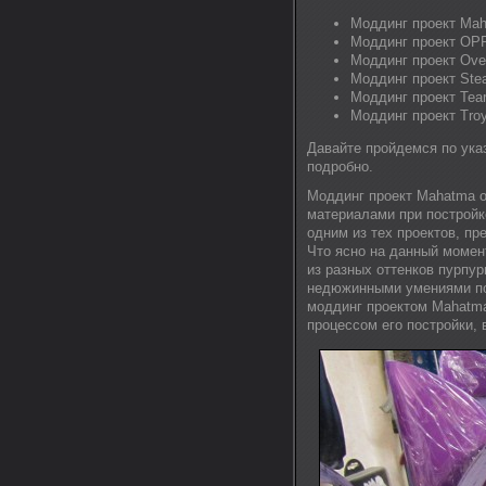
Моддинг проект Mah
Моддинг проект OPP
Моддинг проект Ove
Моддинг проект Stea
Моддинг проект Tea
Моддинг проект Tro
Давайте пройдемся по ука
подробно.
Моддинг проект Mahatma о
материалами при постройк
одним из тех проектов, пр
Что ясно на данный момент
из разных оттенков пурпур
недюжинными умениями по 
моддинг проектом Mahatma 
процессом его постройки,