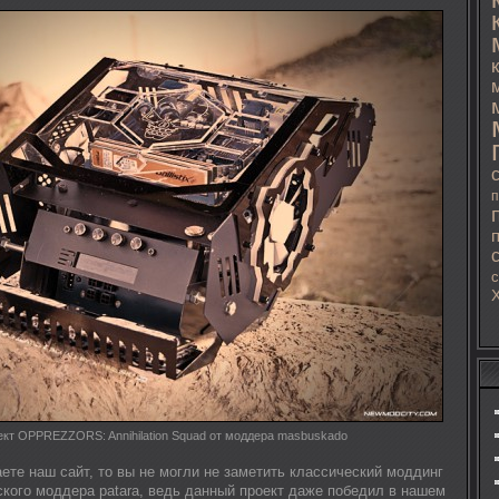
п
с
ект OPPREZZORS: Annihilation Squad от моддера masbuskado
ете наш сайт, то вы не могли не заметить классический моддинг
ского моддера patara, ведь данный проект даже победил в нашем