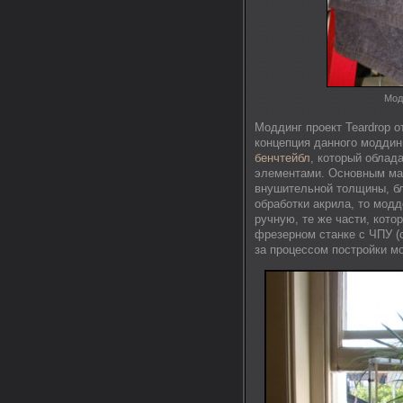
Модд
Моддинг проект Teardrop 
концепция данного моддин
бенчтейбл
, который облад
элементами. Основным ма
внушительной толщины, бл
обработки акрила, то мод
ручную, те же части, кот
фрезерном станке с ЧПУ 
за процессом постройки м