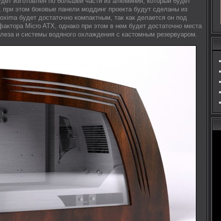
удет изготовлен по большей части из алюминия, который будет
, при этом боковые панели моддинг проекта будут сделаны из
oxima будет достаточно компактным, так как делается он под
актора Micro ATX, однако при этом в нем будет достаточно места
леза и системы водяного охлаждения с кастомным резервуаром.