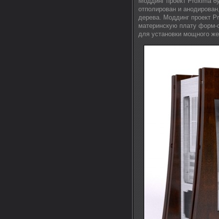
Моддинг проект Proxima б
отполирован и анодирован
дерева. Моддинг проект Pr
материнскую плату форм-ф
для установки мощного же