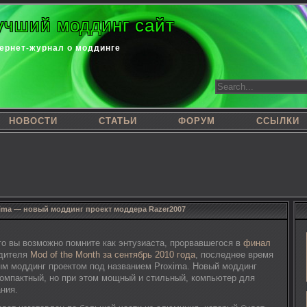
учший моддинг сайт
ернет-журнал о моддинге
НОВОСТИ
СТАТЬИ
ФОРУМ
ССЫЛКИ
ima — новый моддинг проект моддера Razer2007
го вы возможно помните как энтузиаста, прорвавшегося в
финал
дителя
Mod of the Month за сентябрь 2010 года
, последнее время
ым моддинг проектом под названием Proxima. Новый моддинг
компактный, но при этом мощный и стильный, компьютер для
ния.