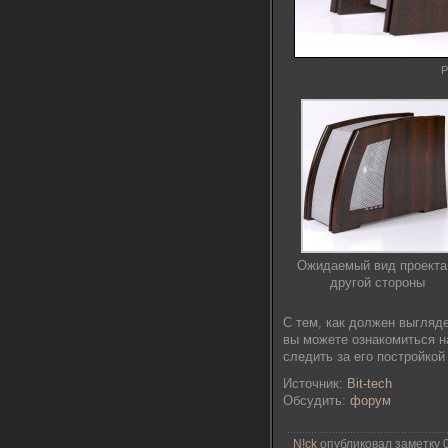
Р
Ожидаемый вид проекта
другой стороны
С тем, как должен выгляде
вы можете ознакомиться на
следить за его постройко
Источник:
Bit-tech
Обсудить:
форум
N!ck
опубликовал заметку 0