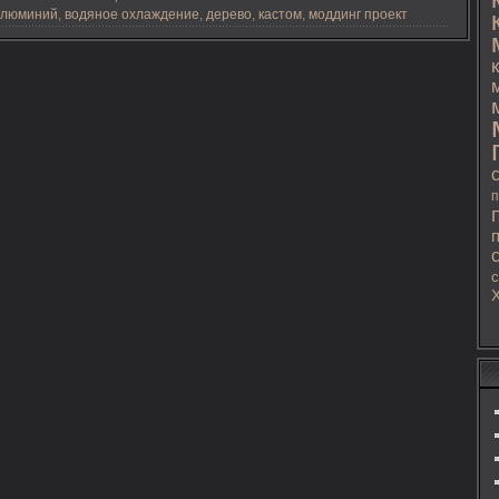
алюминий
,
водяное охлаждение
,
дерево
,
кастом
,
моддинг проект
п
с