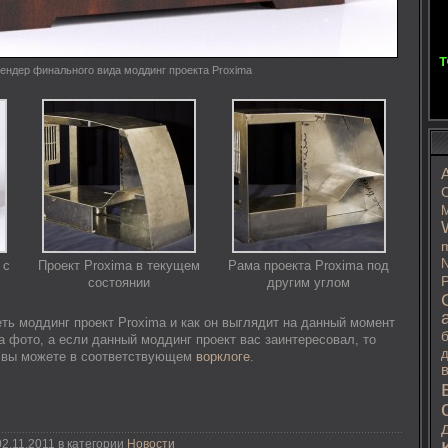
ендер финального вида моддинг проекта Proxima
C
M
m
N
 с
Проект Proxima в текущем
Рама проекта Proxima под
P
состоянии
другим углом
ть моддинг проект Proxima и как он выглядит на данный момент
 фото, а если данный моддинг проект вас заинтересовал, то
д
й вы можете в соответствующем
ворклоге
.
2.11.2011 в категории
Новости