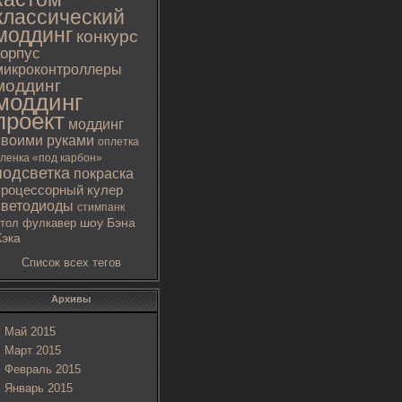
классический
моддинг
конкурс
корпус
микроконтроллеры
моддинг
моддинг
проект
моддинг
своими руками
оплетка
ленка «под карбон»
подсветка
покраска
процессорный кулер
светодиоды
стимпанк
тол
фулкавер
шоу Бэна
Хэка
Список всех тегов
Архивы
Май 2015
Март 2015
Февраль 2015
Январь 2015