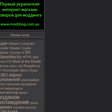
Облако тегов
Apple
Arduino
Computex
ooler Master
Cooler
EK
aster Cosmos II
Waterblocks
HTPC
kier
Mod of the Month
ini-ITX
octua
Raspberry
quizz_kid
i
Билл Оуэн
Thermaltake
акрил
СВО
алюминий
аэрография
блок питания
ватерблок
ля видеокарты
вентилятор
винил
водяное
охлаждение
гриль
дерево
игровая консоль
кастом