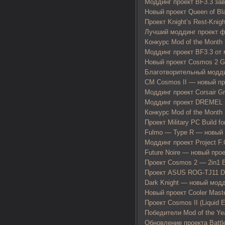
Моддинг проект BF3.3 за
Новый проект Queen of Bla
Проект Knight’s Rest-Knight
Лучший моддинг проект ф
Конкурс Mod of the Month
Моддинг проект BF3.3 от м
Новый проект Cosmos 2 G
Благотворительный моддин
CM Cosmos II — новый пр
Моддинг проект Corsair G
Моддинг проект DREMEL 
Конкурс Mod of the Month 
Проект Military PC Build f
Fulmo — Type R — новый
Моддинг проект Project F.
Future Noire — новый про
Проект Cosmos 2 — 2in1 E
Проект ASUS ROG-TJ11 Dia
Dark Knight — новый модди
Новый проект Cooler Mast
Проект Cosmos II (Liquid Ed
Победители Mod of the Ye
Обновление проекта Battle