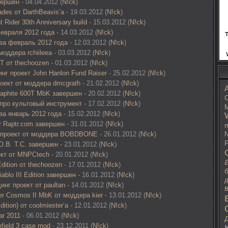
вершен
- 04.04.2012 (
N!ck
)
des от DarthBeavis’а
- 19.03.2012 (
N!ck
)
 Rider 30th Anniversary build
- 15.03.2012 (
N!ck
)
евраля 2012 года
- 14.03.2012 (
N!ck
)
 за февраль 2012 года
- 12.03.2012 (
N!ck
)
оддера rchiileea
- 03.03.2012 (
N!ck
)
T от thechoozen
- 01.03.2012 (
N!ck
)
г проект John Hanlon Fund Raiser
- 25.02.2012 (
N!ck
)
оект от моддера dmcgrath
- 21.02.2012 (
N!ck
)
raphite 600T MbK завершен
- 20.02.2012 (
N!ck
)
C
про культовый инструмент
- 17.02.2012 (
N!ck
)
M
за январь 2012 года
- 15.02.2012 (
N!ck
)
or Raptr.com завершен
- 31.01.2012 (
N!ck
)
m
 проект от моддера BOBDBONE
- 26.01.2012 (
N!ck
)
N
P
O.B. T.C. завершен
- 23.01.2012 (
N!ck
)
ект от MNPCtech
- 20.01.2012 (
N!ck
)
dition от thechoozen
- 17.01.2012 (
N!ck
)
blo III Edition завершен
- 16.01.2012 (
N!ck
)
д
нг проект от paultan
- 14.01.2012 (
N!ck
)
er Cosmos II MbK от моддера kier
- 13.01.2012 (
N!ck
)
ition) от coolmiester’а
- 12.01.2012 (
N!ck
)
ar 2011
- 06.01.2012 (
N!ck
)
field 3 case mod
- 23.12.2011 (
N!ck
)