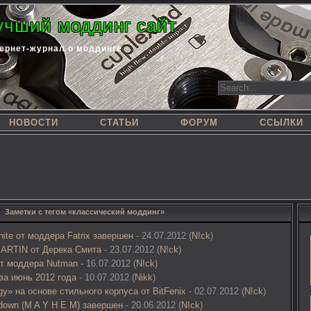
учший моддинг сайт
ернет-журнал о моддинге
НОВОСТИ
СТАТЬИ
ФОРУМ
ССЫЛКИ
Заметки с тегом «классический моддинг»
ite от моддера Fatrix завершен
- 24.07.2012 (
N!ck
)
ARTIN от Дерека Смита
- 23.07.2012 (
N!ck
)
кт моддера Nutman
- 16.07.2012 (
N!ck
)
 за июнь 2012 года
- 10.07.2012 (
Nikk
)
gy» на основе стильного корпуса от BitFenix
- 02.07.2012 (
N!ck
)
down (M A Y H E M) завершен
- 20.06.2012 (
N!ck
)