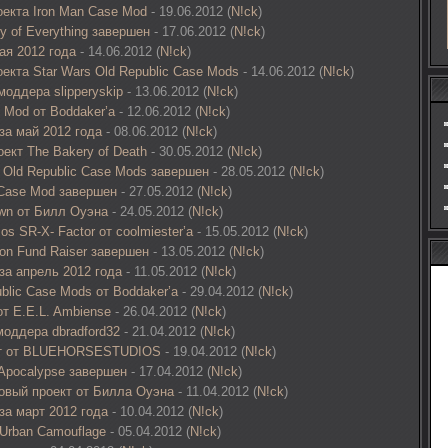
екта Iron Man Case Mod
- 19.06.2012 (
N!ck
)
y of Everything завершен
- 17.06.2012 (
N!ck
)
ая 2012 года
- 14.06.2012 (
N!ck
)
кта Star Wars Old Republic Case Mods
- 14.06.2012 (
N!ck
)
моддера slipperyskip
- 13.06.2012 (
N!ck
)
 Mod от Boddaker’а
- 12.06.2012 (
N!ck
)
за май 2012 года
- 08.06.2012 (
N!ck
)
ект The Bakery of Death
- 30.05.2012 (
N!ck
)
 Old Republic Case Mods завершен
- 28.05.2012 (
N!ck
)
 Case Mod завершен
- 27.05.2012 (
N!ck
)
own от Билл Оуэна
- 24.05.2012 (
N!ck
)
s SR-X- Factor от coolmiester’а
- 15.05.2012 (
N!ck
)
on Fund Raiser завершен
- 13.05.2012 (
N!ck
)
 за апрель 2012 года
- 11.05.2012 (
N!ck
)
blic Case Mods от Boddaker’а
- 29.04.2012 (
N!ck
)
т E.E.L. Ambiense
- 26.04.2012 (
N!ck
)
оддера dbradford32
- 21.04.2012 (
N!ck
)
кт от BLUEHORSESTUDIOS
- 19.04.2012 (
N!ck
)
 Apocalypse завершен
- 17.04.2012 (
N!ck
)
овый проект от Билла Оуэна
- 11.04.2012 (
N!ck
)
за март 2012 года
- 10.04.2012 (
N!ck
)
Urban Camouflage
- 05.04.2012 (
N!ck
)