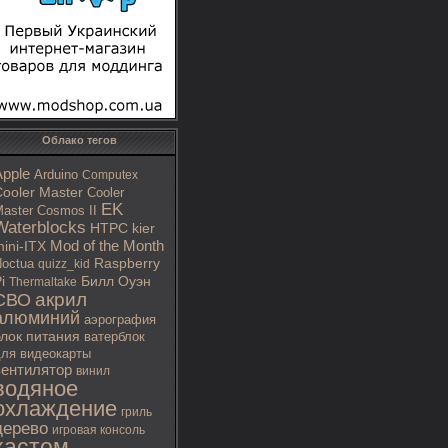
Облако тегов
Apple
Arduino
Computex
ooler Master
Cooler
EK
aster Cosmos II
Waterblocks
HTPC
kier
Mod of the Month
ini-ITX
octua
Raspberry
quizz_kid
i
Билл Оуэн
Thermaltake
акрил
СВО
алюминий
аэрография
блок питания
ватерблок
ля видеокарты
вентилятор
винил
водяное
охлаждение
гриль
дерево
игровая консоль
кастом