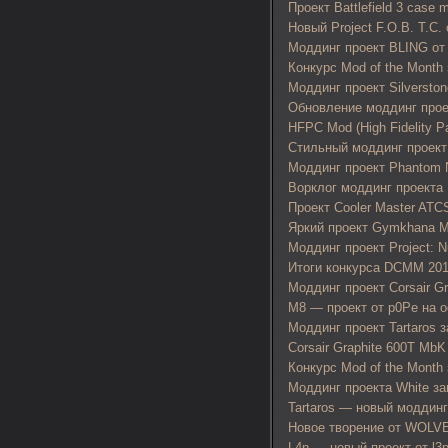
Проект Battlefield 3 case
Новый Project F.O.B. T.C
Моддинг проект BLING от b
Конкурс Mod of the Month 
Моддинг проект Silversto
Обновление моддинг про
HFPC Mod (High Fidelity 
Стильный моддинг проект 
Моддинг проект Phantom 
Ворклог моддинг проекта 
Проект Cooler Master A
Яркий проект Gymkhana M
Моддинг проект Project: 
Итоги конкурса DCMM 20
Моддинг проект Corsair Gr
M8 — проект от p0Pe на о
Моддинг проект Tartaros 
Corsair Graphite 600T Mb
Конкурс Mod of the Month
Моддинг проекта White з
Tartaros — новый моддинг
Новое творение от WOLV
L4n — новый проект от l3