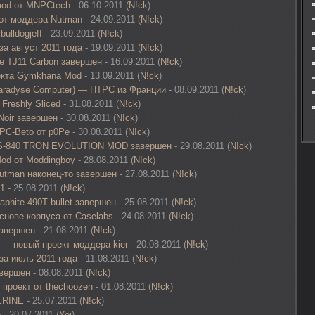
 mod от MNPCtech
- 06.10.2011 (
N!ck
)
. от моддера Nutman
- 24.09.2011 (
N!ck
)
ulldogjeff
- 23.09.2011 (
N!ck
)
за август 2011 года
- 19.09.2011 (
N!ck
)
ne TJ11 Carbon завершен
- 16.09.2011 (
N!ck
)
екта Gymkhana Mod
- 13.09.2011 (
N!ck
)
Paradyse Computer) — HTPC из Франции
- 08.09.2011 (
N!ck
)
Freshly Sliced
- 31.08.2011 (
N!ck
)
Noir завершен
- 30.08.2011 (
N!ck
)
PC-Beto от p0Pe
- 30.08.2011 (
N!ck
)
TCS-840 TRON EVOLUTION MOD завершен
- 29.08.2011 (
N!ck
)
od от Moddingboy
- 28.08.2011 (
N!ck
)
Nutman наконец-то завершен
- 27.08.2011 (
N!ck
)
11
- 25.08.2011 (
N!ck
)
aphite 490T bullet завершен
- 25.08.2011 (
N!ck
)
снове корпуса от Caselabs
- 24.08.2011 (
N!ck
)
завершен
- 21.08.2011 (
N!ck
)
K — новый проект моддера kier
- 20.08.2011 (
N!ck
)
 за июль 2011 года
- 11.08.2011 (
N!ck
)
авершен
- 08.08.2011 (
N!ck
)
 проект от thechoozen
- 01.08.2011 (
N!ck
)
ERINE
- 25.07.2011 (
N!ck
)
p
- 20.07.2011 (
Yoj
)