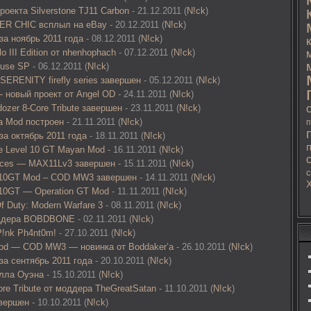
екта Silverstone TJ11 Carbon
- 21.12.2011 (
N!ck
)
ER CHIC всплыл на eBay
- 20.12.2011 (
N!ck
)
за ноябрь 2011 года
- 08.12.2011 (
N!ck
)
o III Edition от nhenhophach
- 07.12.2011 (
N!ck
)
ause SP
- 06.12.2011 (
N!ck
)
 SERENITY firefly series завершен
- 05.12.2011 (
N!ck
)
— новый проект от Angel OD
- 24.11.2011 (
N!ck
)
ozer 8-Core Tribute завершен
- 23.11.2011 (
N!ck
)
a Mod построен
- 21.11.2011 (
N!ck
)
п
за октябрь 2011 года
- 18.11.2011 (
N!ck
)
e Level 10 GT Mayan Mod
- 16.11.2011 (
N!ck
)
paces — MAX11Lv3 завершен
- 15.11.2011 (
N!ck
)
с
l 10GT Mod – COD MW3 завершен
- 14.11.2011 (
N!ck
)
 10GT — Operation GT Mod
- 11.11.2011 (
N!ck
)
f Duty: Modern Warfare 3
- 08.11.2011 (
N!ck
)
оддера BOBDBONE
- 02.11.2011 (
N!ck
)
P!nk Ph4nt0m!
- 27.10.2011 (
N!ck
)
Mod — COD MW3 — новинка от Boddaker’а
- 26.10.2011 (
N!ck
)
за сентябрь 2011 года
- 20.10.2011 (
N!ck
)
илла Оуэна
- 15.10.2011 (
N!ck
)
ore Tribute от моддера TheGreatSatan
- 11.10.2011 (
N!ck
)
авершен
- 10.10.2011 (
N!ck
)