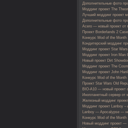
Дополнительные фото про
Моддинг проект The Theor
Лучший моддинг проект м
Дополнительные фото прое
Acero — новый проект от 
Проект Borderlands 2 Case
Конкурс Mod of the Month 
Кондитерский моддинг про
Моддинг проект Star Wars
Моддинг проект Iron Man
Новый проект Dirt Showd
Моддинг проект The Cosmo
Моддинг проект John Hanl
Конкурс Mod of the Month
Проект Star Wars Old Repu
BIO-A10 — новый проект о
Инопланетный сервер от м
Железный моддинг прое
Моддинг проект Lanboy –
Lanboy — Apocalypse — н
Конкурс Mod of the Month 
Новый моддинг проект — 