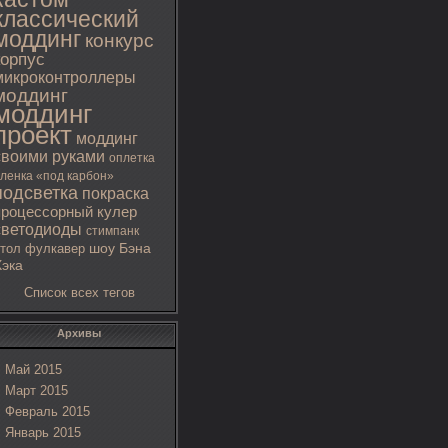
классический
моддинг
конкурс
корпус
микроконтроллеры
моддинг
моддинг
проект
моддинг
своими руками
оплетка
ленка «под карбон»
подсветка
покраска
процессорный кулер
светодиоды
стимпанк
тол
фулкавер
шоу Бэна
Хэка
Список всех тегов
Архивы
Май 2015
Март 2015
Февраль 2015
Январь 2015